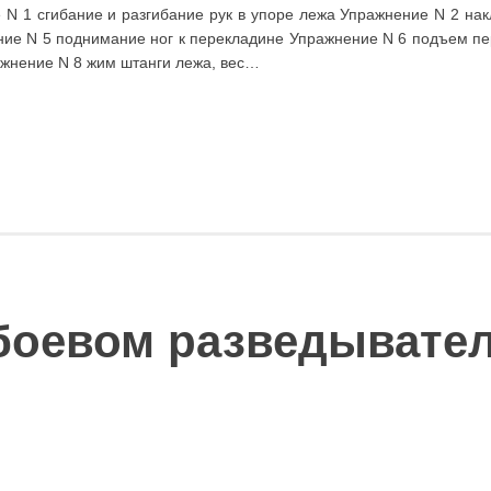
N 1 сгибание и разгибание рук в упоре лежа Упражнение N 2 на
ние N 5 поднимание ног к перекладине Упражнение N 6 подъем п
ажнение N 8 жим штанги лежа, вес…
 боевом разведывате