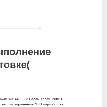
ыполнение
товке(
пражнения 44 — 53 Баллы Упражнение N
ег на 5 км Упражнение N 48 марш-бросок