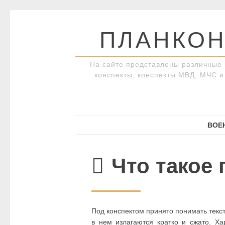
Перейти
к
ПЛАНКОН
содержимому
На сайте представлены различные 
конспекты, конспекты МВД, МЧС и 
ВОЕ
Что такое 
Под конспектом принято понимать текст
в нем излагаются кратко и сжато. Ха