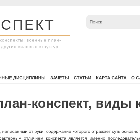
СПЕКТ
конспекты: военные план-
других силовых структур
ННЫЕ ДИСЦИПЛИНЫ
ЗАЧЕТЫ
СТАТЬИ
КАРТА САЙТА
О С
план-конспект, виды 
, написанный от руки, содержание которого отражает суть основн
рактерным отличием конспекта является именно последовательн