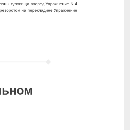
клоны туловища вперед Упражнение N 4
ереворотом на перекладине Упражнение
льном