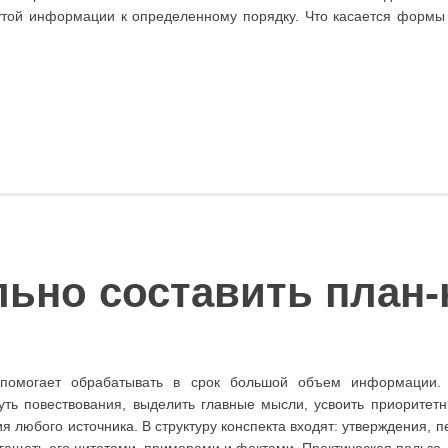
той информации к определенному порядку. Что касается формы 
льно составить план-
 помогает обрабатывать в срок большой объем информации. 
уть повествования, выделить главные мысли, усвоить приоритетн
 любого источника. В структуру конспекта входят: утверждения, п
огащать его цитатами, примерами и фактами. Практическая польза