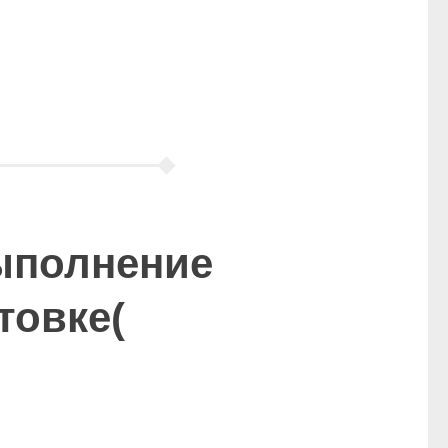
ыполнение
товке(