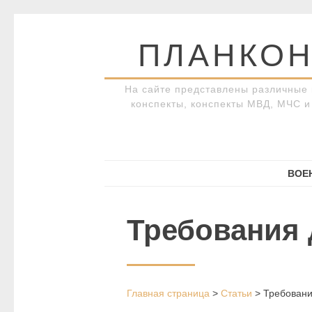
Перейти
к
ПЛАНКОН
содержимому
На сайте представлены различные 
конспекты, конспекты МВД, МЧС и 
ВОЕ
Требования 
Главная страница
>
Статьи
>
Требовани