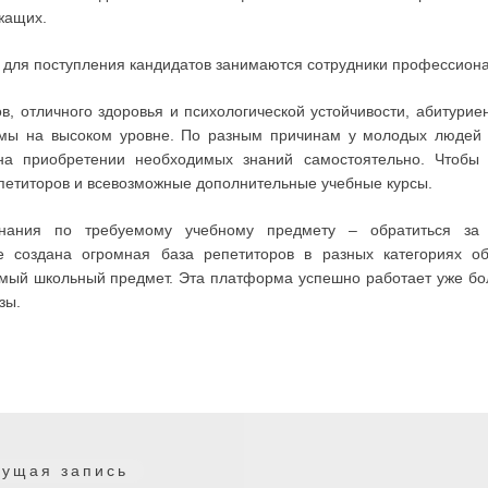
жащих.
 для поступления кандидатов занимаются сотрудники профессион
 отличного здоровья и психологической устойчивости, абитурие
мы на высоком уровне. По разным причинам у молодых людей н
 на приобретении необходимых знаний самостоятельно. Чтобы 
етиторов и всевозможные дополнительные учебные курсы.
знания по требуемому учебному предмету – обратиться з
е создана огромная база репетиторов в разных категориях о
мый школьный предмет. Эта платформа успешно работает уже бо
зы.
Предыдущая
ущая запись