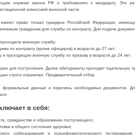
вующие нормам закона РФ о требованиях к кандидату. Это р
тестационной комиссией воинской части.
 имеют право только граждане Российской Федерации, имеющи
ляемым гражданам для службы по контракту. Для подачи документ
е проходили военную службу;
и по контракту (кроме офицеров) в возрасте до 27 лет;
и проходящие военную службу по призыву в возрасте до 24 лет.
рии для поступления. Далее абитуриенты проходят тщательную пр
щин строго ограничен. Предварительный отбор
я формальные данные и перечень необходимых документов. Для
ься.
ключает в себя:
сте, гражданстве и образовании поступающего;
товки и общего состояния здоровья;
ского собеседования и психофизиологического тестирования