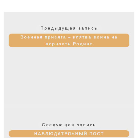
Навигация
по
Предыдущая
Предыдущая запись
записям
запись:
Военная присяга – клятва воина на
верность Родине
Следующая
Следующая запись
запись:
НАБЛЮДАТЕЛЬНЫЙ ПОСТ