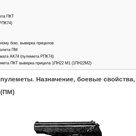
ета ПКТ
РПК74)
ьному бою, выверка прицелов
толета ПМ
омата АК74 (пулемета РПК74)
емета ПКТ выверка прицела 1ПН22 М1 (1ПН22М2)
 пулеметы. Назначение, боевые свойства
 (ПМ)