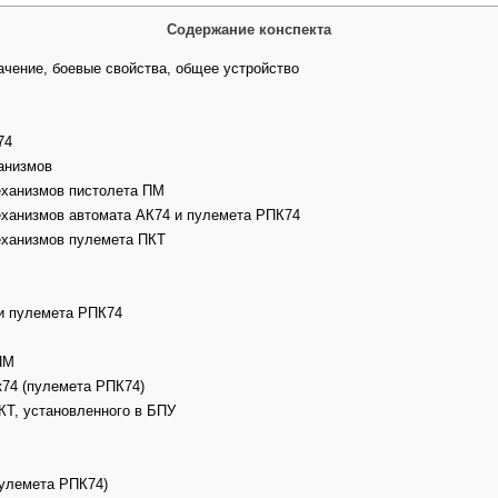
Содержание конспекта
ачение, боевые свойства, общее устройство
74
ханизмов
механизмов пистолета ПМ
механизмов автомата АК74 и пулемета РПК74
механизмов пулемета ПКТ
 и пулемета РПК74
ПМ
к74 (пулемета РПК74)
КТ, установленного в БПУ
пулемета РПК74)