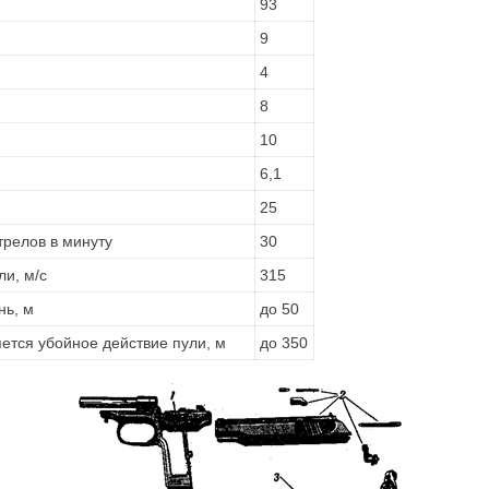
93
9
4
8
10
6,1
25
трелов в минуту
30
ли, м/с
315
нь, м
до 50
яется убойное действие пули, м
до 350