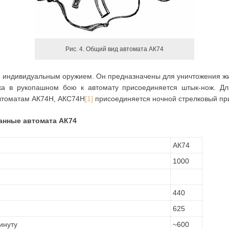
Рис. 4. Общий вид автомата АК74
я индивидуальным оружием. Он предназначены для уничтожения жи
ка в рукопашном бою к автомату присоединяется штык-нож. Д
автоматам АК74Н, АКС74Н
[1]
присоединяется ночной стрелковый пр
анные автомата АК74
АК74
1000
440
625
инуту
~600