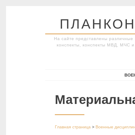
Перейти
к
ПЛАНКОН
содержимому
На сайте представлены различные 
конспекты, конспекты МВД, МЧС и 
ВОЕ
Материальна
Главная страница
>
Военные дисципли