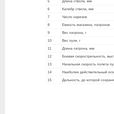
5
Длина ствола, мм
6
Калибр ствола, мм
7
Число нарезов
8
Емкость магазина, патронов
9
Вес патрона, г
10
Вес пули, г
11
Длина патрона, мм
12
Боевая скорострельность, выс
13
Начальная скорость полета пу
14
Наиболее действительный ого
15
Дальность, до которой сохран