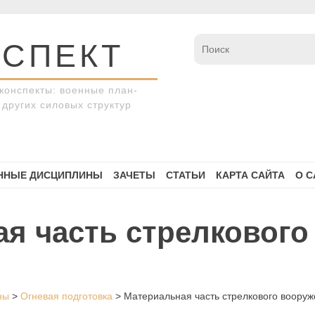
СПЕКТ
конспекты: военные план-
других силовых структур
ННЫЕ ДИСЦИПЛИНЫ
ЗАЧЕТЫ
СТАТЬИ
КАРТА САЙТА
О С
я часть стрелкового
ны
>
Огневая подготовка
>
Материальная часть стрелкового воору