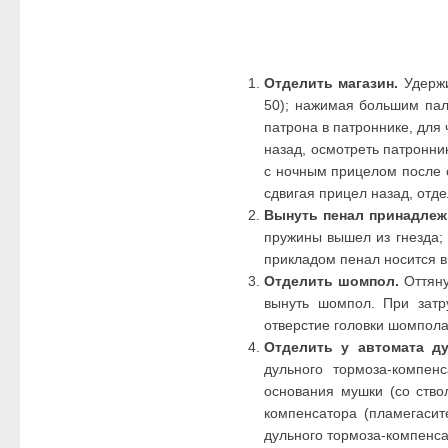
Отделить магазин.
Удержи
50); нажимая большим пал
патрона в патроннике, для 
назад, осмотреть патронник
с ночным прицелом после о
сдвигая прицел назад, отде
Вынуть пенал принадлежн
пружины вышел из гнезда; 
прикладом пенал носится в
Отделить шомпол.
Оттяну
вынуть шомпол. При затр
отверстие головки шомпола,
Отделить у автомата д
дульного тормоза-компенс
основания мушки (со ство
компенсатора (пламегасит
дульного тормоза-компенса