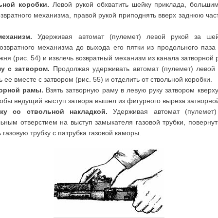
ьной коробки.
Левой рукой обхватить шейку приклада, большим
вратного механизма, правой рукой приподнять вверх заднюю часть
еханизм.
Удерживая автомат (пулемет) левой рукой за шей
звратного механизма до выхода его пятки из продольного паза 
ня (рис. 54) и извлечь возвратный механизм из канала затворной 
у с затвором.
Продолжая удерживать автомат (пулемет) левой 
 ее вместе с затвором (рис. 55) и отделить от ствольной коробки.
ворной рамы.
Взять затворную раму в левую руку затвором кверху 
чтобы ведущий выступ затвора вышел из фигурного выреза затворно
ку со ствольной накладкой.
Удерживая автомат (пулемет)
ьным отверстием на выступ замыкателя газовой трубки, повернут
ь газовую трубку с патрубка газовой каморы.