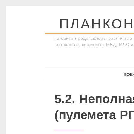
Перейти
к
ПЛАНКОН
содержимому
На сайте представлены различные 
конспекты, конспекты МВД, МЧС и 
ВОЕ
5.2. Неполн
(пулемета Р