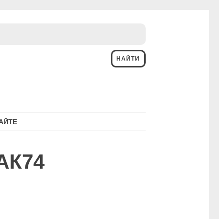
АЙТЕ
 АК74