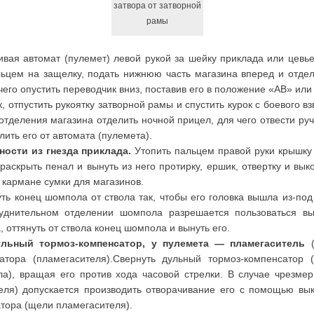
затвора от затворной
рамы
вая автомат (пулемет) левой рукой за шейку приклада или цевье,
ьцем на защелку, подать нижнюю часть магазина вперед и отдели
чего опустить переводчик вниз, поставив его в положение «АВ» или
, отпустить рукоятку затворной рамы и спустить курок с боевого в
тделения магазина отделить ночной прицел, для чего отвести руч
лить его от автомата (пулемета).
ости из гнезда приклада.
Утопить пальцем правой руки крышку 
раскрыть пенал и вынуть из него протирку, ершик, отвертку и вы
 кармане сумки для магазинов.
ть конец шомпола от ствола так, чтобы его головка вышла из-под 
уднительном отделении шомпола разрешается пользоваться вык
 оттянуть от ствола конец шомпола и вынуть его.
ульный тормоз-компенсатор, у пулемета — пламегаситель
(
атора (пламегасителя).Свернуть дульный тормоз-компенсатор (
ла), вращая его против хода часовой стрелки. В случае чрезмер
еля) допускается производить отворачивание его с помощью вык
тора (щели пламегасителя).