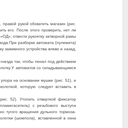
 правой рукой обхватить магазин (рис.
ть его. После этого проверить, нет ли
 «ОД»; отвести рукоятку затворной рамы
звода.При разборке автомата (пулемета)
ку зажимного устройства влево и назад,
гнезда так, чтобы пенал под действием
колотку.У автоматов со складывающимся
упора на основании мушки (рис. 51), и
олоткой, которую следует вставить в
рис. 52). Утопить отверткой фиксатор
пламегаситель) с резьбового выступа
но тугого вращения дульного тормоза-
олотки (шомпола), вставленной в окна