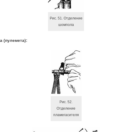
Рис. 51. Отделение
шомпола
 (пулемета):
Рис. 52.
Отделение
пламегасителя