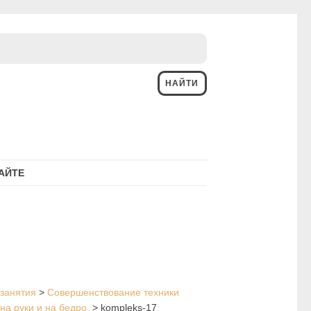
АЙТЕ
занятия
>
Совершенствование техники
на руки и на бедро.
>
kompleks-17