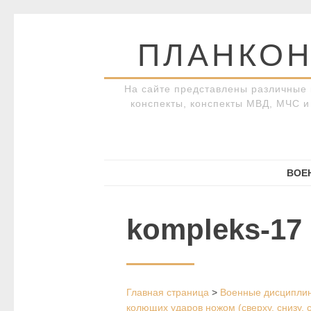
Перейти
к
ПЛАНКОН
содержимому
На сайте представлены различные 
конспекты, конспекты МВД, МЧС и 
ВОЕ
kompleks-17
Главная страница
>
Военные дисципли
колющих ударов ножом (сверху, снизу, 