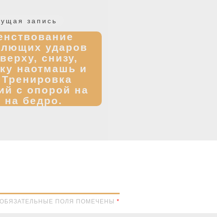
Предыдущая
ущая запись
запись:
енствование
олющих ударов
верху, снизу,
оку наотмашь и
 Тренировка
ий с опорой на
 на бедро.
Н. ОБЯЗАТЕЛЬНЫЕ ПОЛЯ ПОМЕЧЕНЫ
*