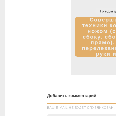
Навигация
по
Предыд
записям
Соверш
техники к
ножом (с
сбоку, сб
прямо).
перелезан
руки и
Добавить комментарий
ВАШ E-MAIL НЕ БУДЕТ ОПУБЛИКОВА