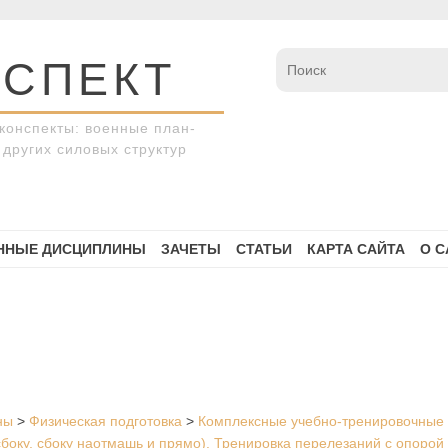
СПЕКТ
конспекты: военные план-
других силовых структур
ННЫЕ ДИСЦИПЛИНЫ
ЗАЧЕТЫ
СТАТЬИ
КАРТА САЙТА
О С
ны
>
Физическая подготовка
>
Комплексные учебно-тренировочные 
сбоку, сбоку наотмашь и прямо). Тренировка перелезаний с опорой 