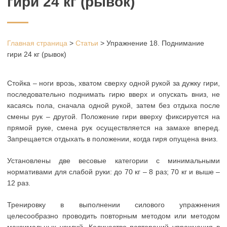
гири 24 кг (рывок)
Главная страница
>
Статьи
>
Упражнение 18. Поднимание
гири 24 кг (рывок)
Стойка – ноги врозь, хватом сверху одной рукой за дужку гири,
последовательно поднимать гирю вверх и опускать вниз, не
касаясь пола, сначала одной рукой, затем без отдыха после
смены рук – другой. Положение гири вверху фиксируется на
прямой руке, смена рук осуществляется на замахе вперед.
Запрещается отдыхать в положении, когда гиря опущена вниз.
Установлены две весовые категории с минимальными
нормативами для слабой руки: до 70 кг – 8 раз; 70 кг и выше –
12 раз.
Тренировку в выполнении силового упражнения
целесообразно проводить повторным методом или методом
максимальных усилий. Количество повторений упражнения в