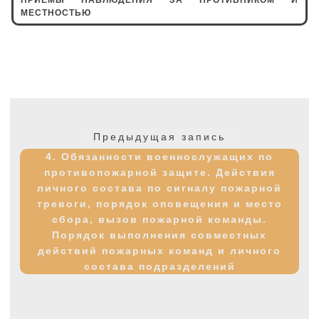
МЕСТНОСТЬЮ
Навигация
по
Предыдущая
Предыдущая запись
записям
запись:
4. Обязанности военнослужащих по
противопожарной защите. Действия
личного состава по сигналу пожарной
тревоги, порядок оповещения и место
сбора, вызов пожарной команды.
Порядок выполнения совместных
действий пожарных команд и личного
состава подразделений