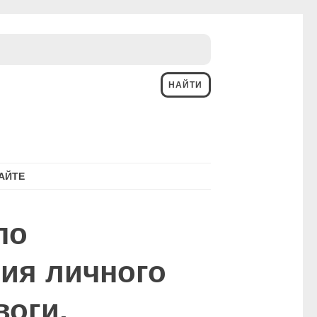
АЙТЕ
по
ия личного
воги,