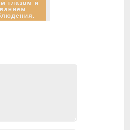
м глазом и
ованием
блюдения.
в ночных
порядок
естности,
вание.
ение
ировки.
ние от
и местных
Доклад о
наблюдения