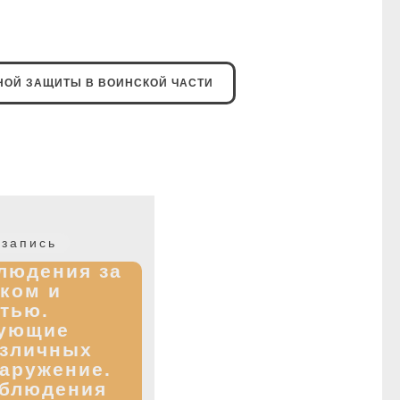
ОЙ ЗАЩИТЫ В ВОИНСКОЙ ЧАСТИ
Следующая
запись
запись:
людения за
ком и
тью.
ующие
азличных
наружение.
аблюдения