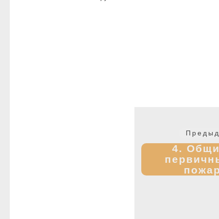
Навигация
по
Предыд
записям
4. Общи
первичн
пожа