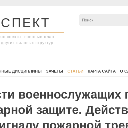
СПЕКТ
конспекты: военные план-
других силовых структур
ННЫЕ ДИСЦИПЛИНЫ
ЗАЧЕТЫ
СТАТЬИ
КАРТА САЙТА
О С
сти военнослужащих 
рной защите. Действ
сигналу пожарной тре