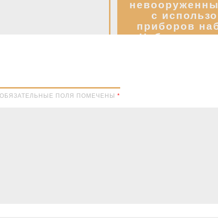
невооруженны
с использ
приборов на
Наблюдение 
условиях, 
освещения м
подслуши
Соблюд
светомаск
Н. ОБЯЗАТЕЛЬНЫЕ ПОЛЯ ПОМЕЧЕНЫ
*
Целеуказа
ориентиров 
предметов. 
результатах 