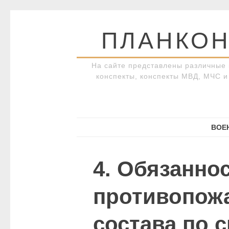
Перейти
к
ПЛАНКОН
содержимому
На сайте представлены различные 
конспекты, конспекты МВД, МЧС и 
ВОЕ
4. Обязанно
противопожа
состава по 