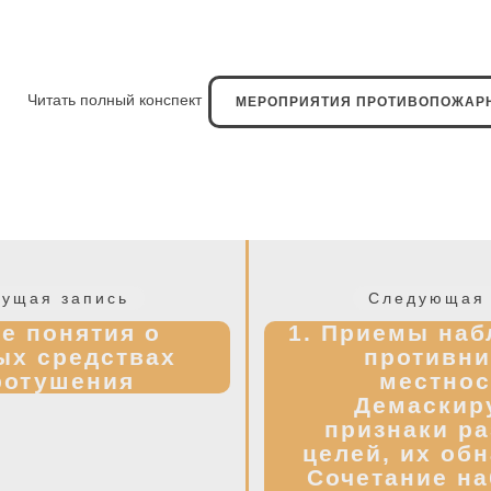
Читать полный конспект
МЕРОПРИЯТИЯ ПРОТИВОПОЖАРН
Предыдущая
ущая запись
Следующая 
запись:
е понятия о
1. Приемы наб
ых средствах
противни
ротушения
местнос
Демаскир
признаки р
целей, их об
Сочетание н