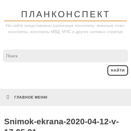
Перейти
к
ПЛАНКОНСПЕКТ
содержимому
На сайте представлены различные конспекты: военные план-
конспекты, конспекты МВД, МЧС и других силовых структур
ГЛАВНОЕ МЕНЮ
Snimok-ekrana-2020-04-12-v-