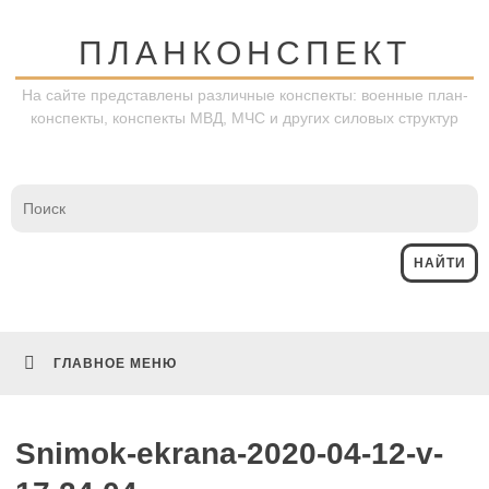
Перейти
к
ПЛАНКОНСПЕКТ
содержимому
На сайте представлены различные конспекты: военные план-
конспекты, конспекты МВД, МЧС и других силовых структур
ГЛАВНОЕ МЕНЮ
Snimok-ekrana-2020-04-12-v-