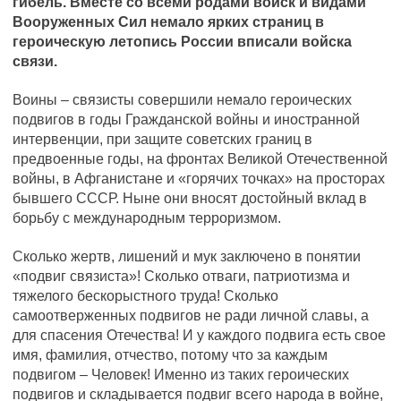
гибель. Вместе со всеми родами войск и видами
Вооруженных Сил немало ярких страниц в
героическую летопись России вписали войска
связи.
Воины – связисты совершили немало героических
подвигов в годы Гражданской войны и иностранной
интервенции, при защите советских границ в
предвоенные годы, на фронтах Великой Отечественной
войны, в Афганистане и «горячих точках» на просторах
бывшего СССР. Ныне они вносят достойный вклад в
борьбу с международным терроризмом.
Сколько жертв, лишений и мук заключено в понятии
«подвиг связиста»! Сколько отваги, патриотизма и
тяжелого бескорыстного труда! Сколько
самоотверженных подвигов не ради личной славы, а
для спасения Отечества! И у каждого подвига есть свое
имя, фамилия, отчество, потому что за каждым
подвигом – Человек! Именно из таких героических
подвигов и складывается подвиг всего народа в войне,