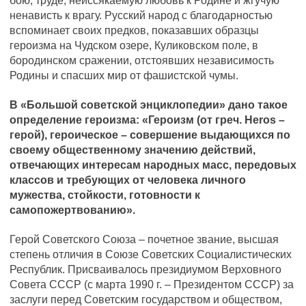
бою, труде, неиссякаемую любовь к Родине и жгучую
ненависть к врагу. Русский народ с благодарностью
вспоминает своих предков, показавших образцы
героизма на Чудском озере, Куликовском поле, в
бородинском сражении, отстоявших независимость
Родины и спасших мир от фашистской чумы.
В «Большой советской энциклопедии» дано такое
определение героизма: «Героизм (от греч. Heros –
герой), героическое – совершение выдающихся по
своему общественному значению действий,
отвечающих интересам народных масс, передовых
классов и требующих от человека личного
мужества, стойкости, готовности к
самопожертвованию».
Герой Советского Союза – почетное звание, высшая
степень отличия в Союзе Советских Социалистических
Республик. Присваивалось президиумом Верховного
Совета СССР (с марта 1990 г. – Президентом СССР) за
заслуги перед Советским государством и обществом,