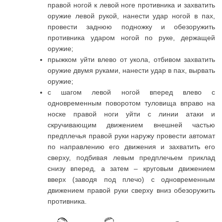
правой ногой к левой ноге противника и захватить
оружие левой рукой, нанести удар ногой в пах,
провести заднюю подножку и обезоружить
противника ударом ногой по руке, держащей
оружие;
прыжком уйти влево от укола, отбивом захватить
оружие двумя руками, нанести удар в пах, вырвать
оружие;
с шагом левой ногой вперед влево с
одновременным поворотом туловища вправо на
носке правой ноги уйти с линии атаки и
скручивающим движением внешней частью
предплечья правой руки наружу провести автомат
по направлению его движения и захватить его
сверху, подбивая левым предплечьем приклад
снизу вперед, а затем – круговым движением
вверх (заводя под плечо) с одновременным
движением правой руки сверху вниз обезоружить
противника.