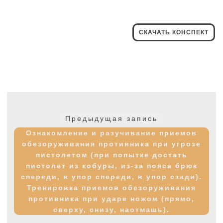
СКАЧАТЬ КОНСПЕКТ
Навигация
по
Предыдущая
Предыдущая запись
записям
запись:
Ознакомление и разучивание приемов
обезоруживания противника при угрозе
пистолетом (при попытке достать
пистолет из кобуры, из-за пояса брюк
спереди, в упор спереди, в упор сзади).
Тренировка приемов обезоруживания
противника при ударе ножом (прямо,
сверху, снизу, наотмашь).