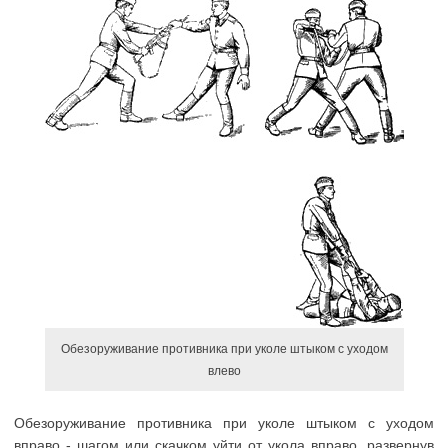
Обезоруживание противника при уколе штыком с уходом
влево
Обезоруживание противника при уколе штыком с уходом
вправо - шагом или скачком уйти от укола вправо, развернув