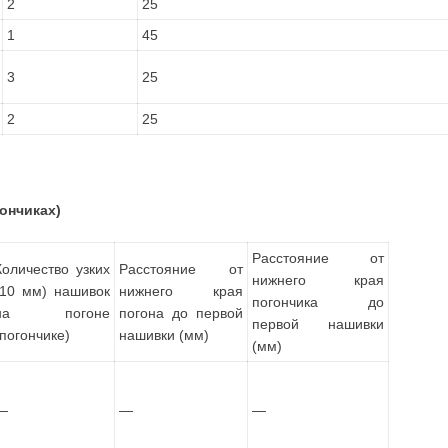
2
25
1
45
3
25
2
25
ончиках)
Расстояние от
Количество узких
Расстояние от
нижнего края
(10 мм) нашивок
нижнего края
погончика до
на погоне
погона до первой
первой нашивки
(погончике)
нашивки (мм)
(мм)
—
—
—