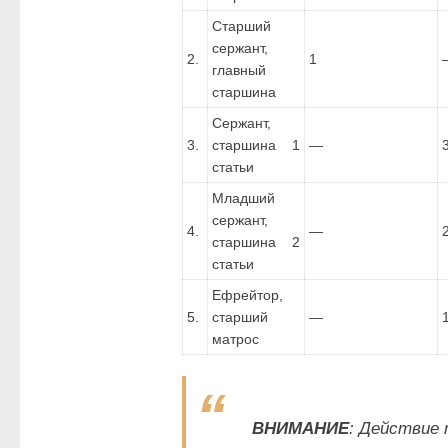
Старший
сержант,
2.
1
главный
старшина
Сержант,
3.
старшина 1
—
статьи
Младший
сержант,
4.
—
старшина 2
статьи
Ефрейтор,
5.
старший
—
матрос
ВНИМАНИЕ
: Действие 