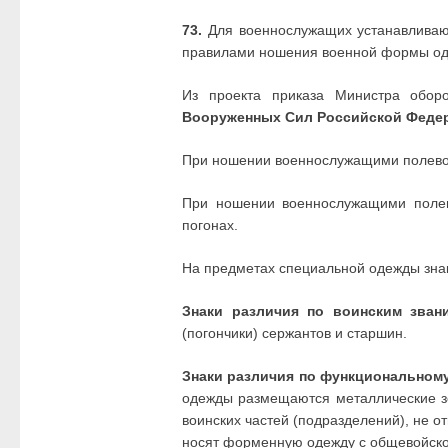
73.
Для военнослужащих устанавливают
правилами ношения военной формы од
Из проекта приказа Министра обо
Вооруженных Сил Российской Феде
При ношении военнослужащими полевой
При ношении военнослужащими полев
погонах.
На предметах специальной одежды знак
Знаки различия по воинским зван
(погончики) сержантов и старшин.
Знаки различия по функциональном
одежды размещаются металлические зо
воинских частей (подразделений), не о
носят форменную одежду с общевойск