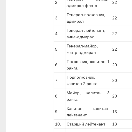
2.
22
адмирал флота
Генерал-полковник,
3.
22
адмирал
Генерал-лейтенант,
4.
22
вице-адмирал
Генерал-майор,
5.
22
контр-адмирал
Полковник, капитан 1
6.
20
ранга
Подполковник,
7.
20
капитан 2 ранга
Майор, капитан 3
8.
20
ранга
Капитан, капитан-
9.
13
лейтенант
10.
Старший лейтенант
13