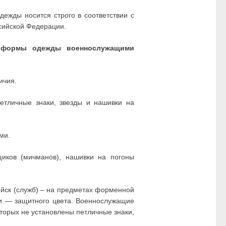
жды носится строго в соответствии с
сийской Федерации.
 формы одежды военнослужащими
ичия.
тличные знаки, звезды и нашивки на
ми.
иков (мичманов), нашивки на погоны
ойск (служб) – на предметах форменной
ки — защитного цвета. Военнослужащие
оторых не установлены петличные знаки,