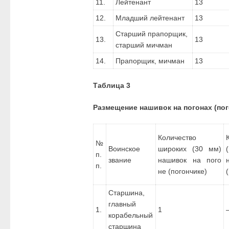
11.
Лейтенант
13
12.
Младший лейтенант
13
Старший прапорщик,
13.
13
старший мичман
14.
Прапорщик, мичман
13
Таблица 3
Размещение нашивок на погонах (пог
Количество
№
Воинское
широких (30 мм)
п.
звание
нашивок на пого
п.
не (погончике)
Старшина,
главный
1.
1
корабельный
старшина