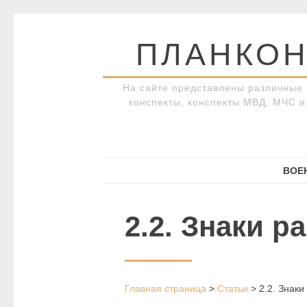
Перейти
к
ПЛАНКОН
содержимому
На сайте представлены различные 
конспекты, конспекты МВД, МЧС и 
ВОЕ
2.2. Знаки р
Главная страница
>
Статьи
>
2.2. Знаки