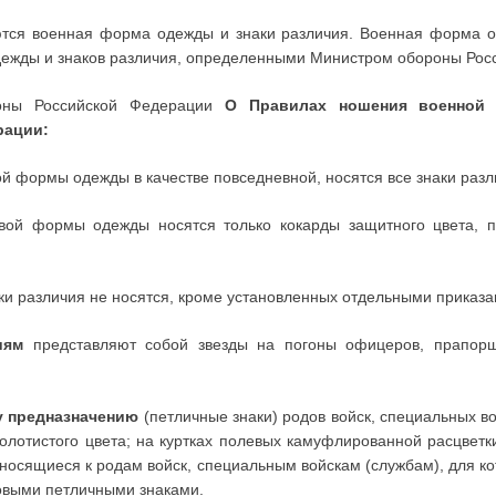
ся военная форма одежды и знаки различия. Военная форма оде
ежды и знаков различия, определенными Министром обороны Рос
роны Российской Федерации
О Правилах ношения военной
рации:
 формы одежды в качестве повседневной, носятся все знаки разл
ой формы одежды носятся только кокарды защитного цвета, пе
и различия не носятся, кроме установленных отдельными приказа
иям
представляют собой звезды на погоны офицеров, прапорщ
у предназначению
(петличные знаки) родов войск, специальных в
лотистого цвета; на куртках полевых камуфлированной расцвет
тносящиеся к родам войск, специальным войскам (службам), для к
овыми петличными знаками.