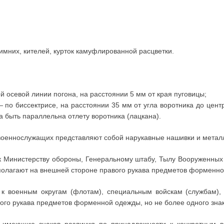
зимних, кителей, курток камуфлированной расцветки.
й осевой линии погона, на расстоянии 5 мм от края пуговицы;
— по биссектрисе, на расстоянии 35 мм от угла воротника до цен
быть параллельна отлету воротника (лацкана).
оеннослужащих представляют собой нарукавные нашивки и металл
к Министерству обороны, Генеральному штабу, Тылу Вооруженных
олагают на внешней стороне правого рукава предметов форменно
 к военным округам (флотам), специальным войскам (службам)
ого рукава предметов форменной одежды, но не более одного знак