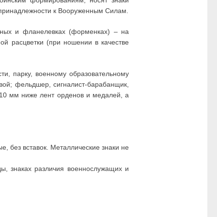
оинским формированиям, носят знаки
о принадлежности к Вооруженным Силам.
тяных и фланелевках (форменках) – на
ной расцветки (при ношении в качестве
ти, парку, военному образовательному
вой; фельдшер, сигналист-барабанщик,
 10 мм ниже лент орденов и медалей, а
е, без вставок. Металлические знаки не
ы, знаках различия военнослужащих и