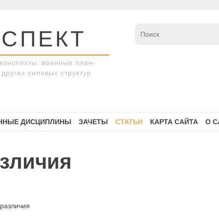
СПЕКТ
конспекты: военные план-
других силовых структур
ННЫЕ ДИСЦИПЛИНЫ
ЗАЧЕТЫ
СТАТЬИ
КАРТА САЙТА
О С
азличия
 различия