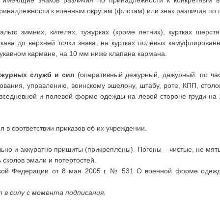
е имеющие знаков различия по принадлежности к конкретным в
 принадлежности к военным округам (флотам) или знак различия п
льто зимних, кителях, тужурках (кроме летних), куртках шерс
кава до верхней точки знака, на куртках полевых камуфлирован
укавном кармане, на 10 мм ниже клапана кармана.
ежурных служб и сил
(оперативный дежурный, дежурный: по час
вания, управлению, воинскому эшелону, штабу, роте, КПП, столо
овседневной и полевой форме одежды на левой стороне груди на
я в соответствии приказов об их учреждении.
ьно и аккуратно пришиты (прикреплены). Погоны – чистые, не мяты
сколов эмали и потертостей.
ской Федерации от 8 мая 2005 г. № 531 О военной форме одежд
т в силу с момента подписания.