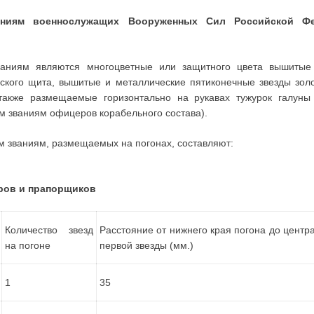
аниям военнослужащих Вооруженных Сил Российской Фед
ваниям являются многоцветные или защитного цвета вышитые 
ского щита, вышитые и металлические пятиконечные звезды золо
 также размещаемые горизонтально на рукавах тужурок галуны
им званиям офицеров корабельного состава).
им званиям, размещаемых на погонах, составляют:
ров и прапорщиков
Количество звезд
Расстояние от нижнего края погона до центр
на погоне
первой звезды (мм.)
1
35