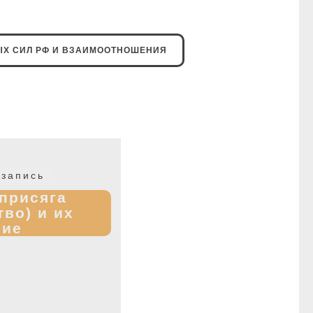
Х СИЛ РФ И ВЗАИМООТНОШЕНИЯ
Следующая
запись
запись:
 присяга
тво) и их
ние