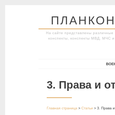
Перейти
к
ПЛАНКОН
содержимому
На сайте представлены различные 
конспекты, конспекты МВД, МЧС и 
ВОЕ
3. Права и 
Главная страница
>
Статьи
>
3. Права 