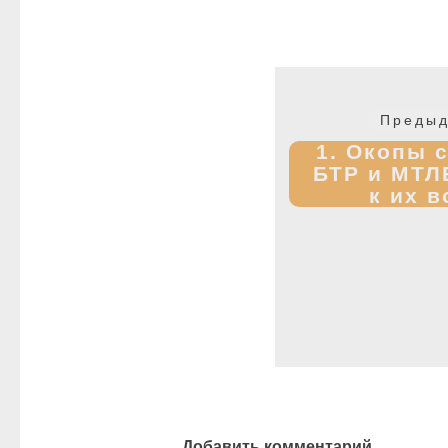
Навигация
по
Предыд
записям
1. Окопы 
БТР и МТЛ
к их 
Добавить комментарий