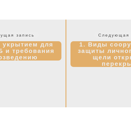
Предыдущая
ущая запись
Следующая 
запись:
с укрытием для
1. Виды соор
Б и требования
защиты личног
возведению
щели откр
перекр