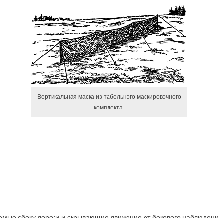
Вертикальная маска из табельного маскировочного
комплекта.
емые сбоку дороги и скрывающие движение от бокового наблюдени