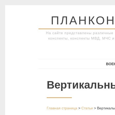
Перейти
к
ПЛАНКОН
содержимому
На сайте представлены различные 
конспекты, конспекты МВД, МЧС и 
ВОЕ
Вертикальн
Главная страница
>
Статьи
>
Вертикаль