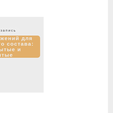
Следующая
запись
запись:
ужений для
о состава:
ытые и
ытые