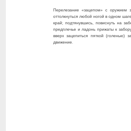
Перелезание «зацепом» с оружием з
оттолкнуться любой ногой в одном шаге 
край; подтянувшись, повиснуть на за
предплечье и ладонь прижаты к забору
вверх зацепиться пяткой (голенью) з
движение.