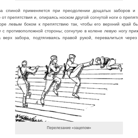
а спиной применяется при преодолении дощатых заборов и с
от препятствия и, опираясь носком другой согнутой ноги о препятс
боре левым боком к препятствию так, чтобы его верхний край б
 с противоположной стороны; согнутую в колене левую ногу при
а верх забора, подтягиваясь правой рукой, перевалиться через
Перелезание «зацепом»