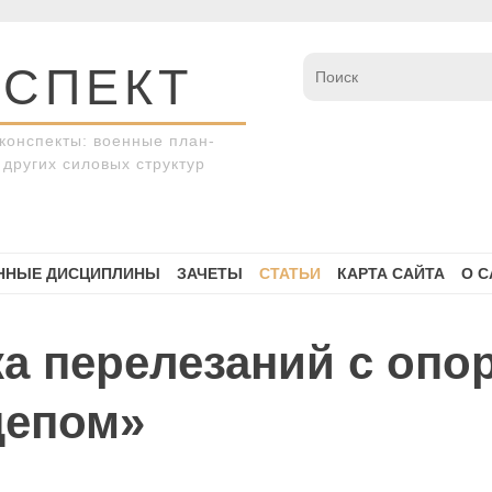
СПЕКТ
конспекты: военные план-
других силовых структур
ННЫЕ ДИСЦИПЛИНЫ
ЗАЧЕТЫ
СТАТЬИ
КАРТА САЙТА
О С
ка перелезаний с опо
цепом»