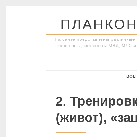
Перейти
к
ПЛАНКОН
содержимому
На сайте представлены различные 
конспекты, конспекты МВД, МЧС и 
ВОЕ
2. Трениров
(живот), «за