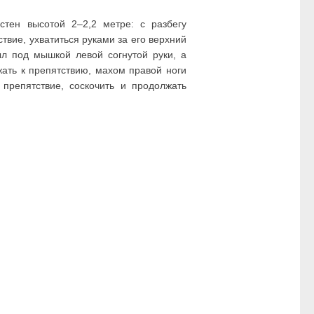
тен высотой 2–2,2 метре: с разбегу
твие, ухватиться руками за его верхний
ыл под мышкой левой согнутой руки, а
жать к препятствию, махом правой ноги
 препятствие, соскочить и продолжать