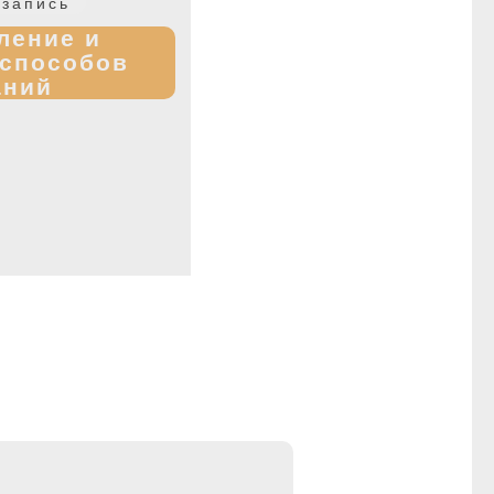
Следующая
запись
запись:
ление и
 способов
аний