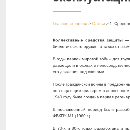
Главная страница
>
Статьи
>
1. Средст
Коллективные средства защиты
— э
биологического оружия, а также от во
В годы первой мировой войны для груп
размещали в окопах в непосредственно
его движения над окопами.
После гражданской войны в предвоенн
поглощающим фильтром в деревянном к
1940 году была создана первая регене
В послевоенный период были разрабо
ФВКПУ-М1 (1960 г.).
В 70-х и 80-х годах разработана и п