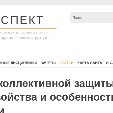
СПЕКТ
конспекты: военные план-
других силовых структур
ННЫЕ ДИСЦИПЛИНЫ
ЗАЧЕТЫ
СТАТЬИ
КАРТА САЙТА
О С
 коллективной защиты
ойства и особенност
и