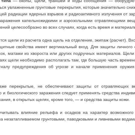
 типа
— окопы, щели, траншеи и ходы сообщения — оборудуют
ься увлажненные грунтовые перекрытия, которые значительно сн
щей радиации ядерных взрывов и радиоактивного излучения от з
 заражения капельножидкими и аэрозольными отравляющими вещ
ий целесообразно во всех случаях, когда есть время и материалы
тся щели из расчета одна щель на отделение, экипаж (расчет). В
щитные свойства имеет вертикальный вход. Для защиты личного 
ок, матами из хвороста или других подручных материалов. Щели
чаях щели необходимо располагать там, где большую часть времени
гналу предупреждения об угрозе и начале применения оружия
даже перекрытые, не обеспечивают защиты от отравляющих ве
о и биологического заражения следует применять средства инди
ния, в открытых щелях, кроме того, — и средства защиты кожи.
итывать влияние рельефа и осадков на характер возможного 
а незатапливаемом грунтовыми, паводковыми и ливневыми водами 