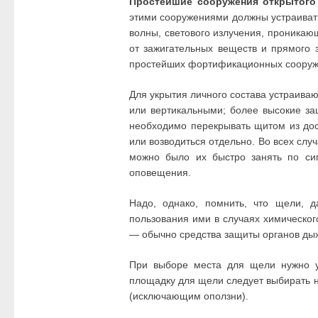
Простейшие сооружения открытого
этими сооружениями должны устраиват
волны, светового излучения, проникаю
от зажигательных веществ и прямого
простейших фортификационных сооружен
Для укрытия личного состава устраиваю
или вертикальными; более высокие за
необходимо перекрывать щитом из дос
или возводиться отдельно. Во всех слу
можно было их быстро занять по си
оповещения.
Надо, однако, помнить, что щели, 
пользования ими в случаях химическог
— обычно средства защиты органов дыха
При выборе места для щели нужно уч
площадку для щели следует выбирать н
(исключающим оползни).