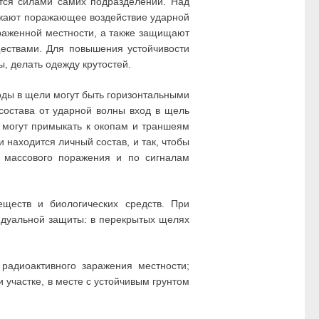
ся силами самих подразделений. Над
ижают поражающее воздействие ударной
араженной местности, а также защищают
ествами. Для повышения устойчивости
, делать одежду крутостей.
ходы в щели могут быть горизонтальными
состава от ударной волны вход в щель
 могут примыкать к окопам и траншеям
 находится личный состав, и так, чтобы
 массового поражения и по сигналам
ществ и биологических средств. При
видуальной защиты: в перекрытых щелях
радиоактивного заражения местности;
участке, в месте с устойчивым грунтом