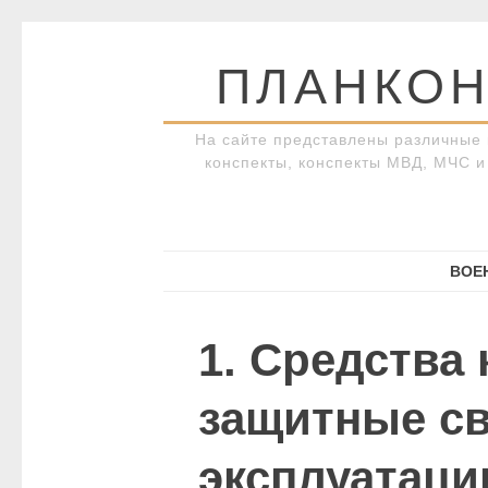
Перейти
к
ПЛАНКОН
содержимому
На сайте представлены различные 
конспекты, конспекты МВД, МЧС и 
ВОЕ
1. Средства
защитные св
эксплуатаци