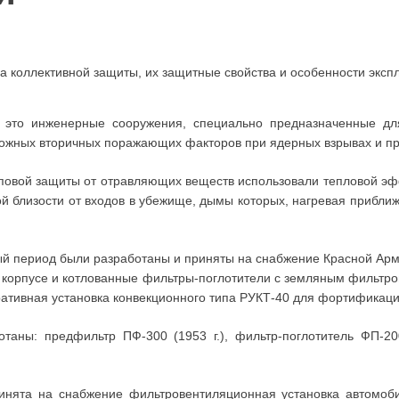
ва коллективной защиты, их защитные свойства и особенности эксп
то инженерные сооружения, специально предназначенные для
зможных вторичных поражающих факторов при ядерных взрывах и 
повой защиты от отравляющих веществ использовали тепловой эф
й близости от входов в убежище, дымы которых, нагревая прибл
ый период были разработаны и приняты на снабжение Красной Арм
орпусе и котлованные фильтры-поглотители с земляным фильтро
ративная установка конвекционного типа РУКТ-40 для фортификац
таны: предфильтр ПФ-300 (1953 г.), фильтр-поглотитель ФП-20
ринята на снабжение фильтровентиляционная установка автомоб