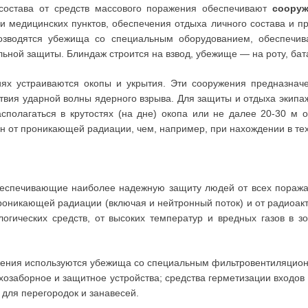
состава от средств массового поражения обеспечивают
сооруж
 медицинских пунктов, обеспечения отдыха личного состава и п
возводятся убежища со специальным оборудованием, обеспечи
льной защиты. Блиндаж строится на взвод, убежище — на роту, ба
иях устраиваются окопы и укрытия. Эти сооружения предназнач
твия ударной волны ядерного взрыва. Для защиты и отдыха экипа
полагаться в крутостях (на дне) окопа или не далее 20-30 м о
 от проникающей радиации, чем, например, при нахождении в тех
беспечивающие наиболее надежную защиту людей от всех пораж
проникающей радиации (включая и нейтронный поток) и от радио
огических средств, от высоких температур и вредных газов в з
жения используются убежища со специальным фильтровентиляцион
хозаборное и защитное устройства; средства герметизации входов 
для перегородок и занавесей.