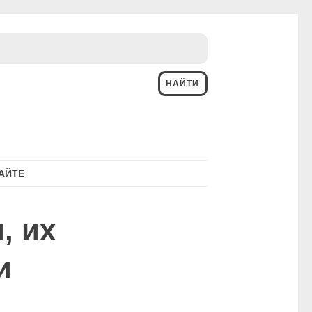
АЙТЕ
, их
и