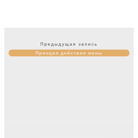
Навигация
по
Предыдущая
Предыдущая запись
записям
запись:
Принцип действия мины