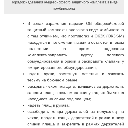
Порядок надевания общевойскового защитного комплекта в виде
комбинезона
В зонах заражения парами ОВ общевойсковой
защитный комплект надевают в виде комбинезона
с тем отличием, что противогаз и ОКЗК (ОКЗК-М)
находятся в положении «газы» и остаются в таком
положении на время надевания
комплекта.заправить куртку полевого
обмундирования в брюки и расправить клапаны у
импригированного обмундирования;
надеть чулки, застегнуть хлястики и завязать
тесьму на брючном ремне;
раскрыть чехол плаща и, взявшись за держатели,
занести плащ с чехлом за спину так, чтобы чехол
находился на спине под плащом;
надеть плащ в рукава;
освободить концы держателей из полуколец на
чехле, продеть концы держателей в рамки в низу
спинки плаща и закрепить в рамках держателей