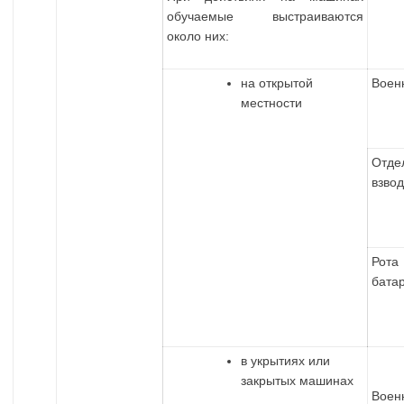
обучаемые выстраиваются
около них:
на открытой
Воен
местности
Отде
взво
Рот
бата
в укрытиях или
закрытых машинах
Воен