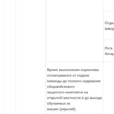
Отде
взво
Рот
бата
Время выполнения норматива
отсчитывается от подачи
команды до полного надевания
общевойскового
защитного комплекта на
открытой местности и до выхода
обучаемых из
машин (укрытий).