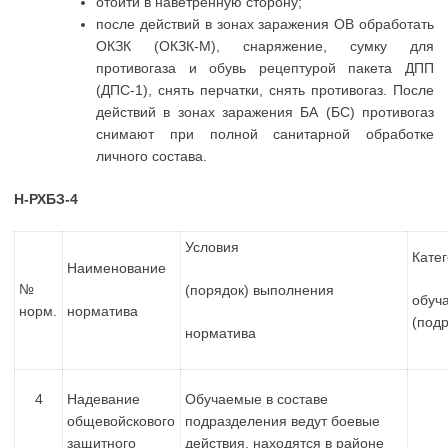
отойти в наветренную сторону;
после действий в зонах заражения ОВ обработать
ОКЗК (ОКЗК-М), снаряжение, сумку для
противогаза и обувь рецептурой пакета ДПП
(ДПС-1), снять перчатки, снять противогаз. После
действий в зонах заражения БА (БС) противогаз
снимают при полной санитарной обработке
личного состава.
Н-РХБЗ-4
Условия
Кате
Наименование
№
(порядок) выполнения
обуч
норм.
норматива
(под
норматива
4
Надевание
Обучаемые в составе
общевойскового
подразделения ведут боевые
защитного
действия, находятся в районе