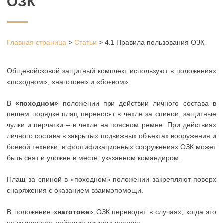
ОЗК
Главная страница
>
Статьи
>
4.1 Правила пользования ОЗК
Общевойсковой защитный комплект используют в положениях
«походном», «наготове» и «боевом».
В
«походном»
положении при действии личного состава в
пешем порядке плац переносят в чехле за спиной, защитные
чулки и перчатки – в чехле на поясном ремне. При действиях
личного состава в закрытых подвижных объектах вооружения и
боевой техники, в фортификационных сооружениях ОЗК может
быть снят и уложен в месте, указанном командиром.
Плащ за спиной в «походном» положении закрепляют поверх
снаряжения с оказанием взаимопомощи.
В положение «
наготове
» ОЗК переводят в случаях, когда это
не затрудняет действия личного состава.