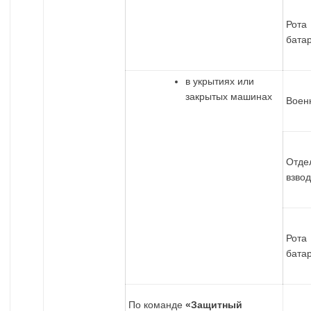
Рот
бата
в укрытиях или
закрытых машинах
Воен
Отде
взво
Рот
бата
По команде
«Защитный