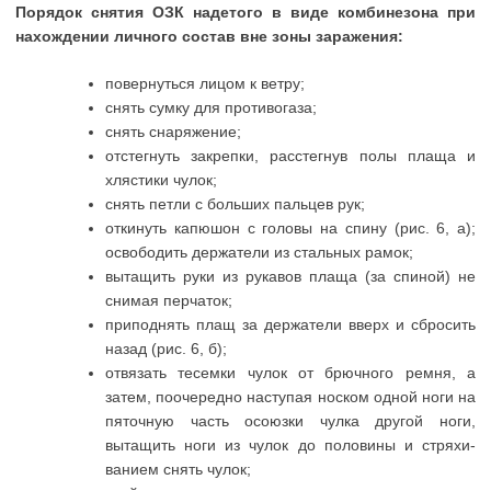
Порядок снятия ОЗК надетого в виде комбинезона при
нахождении личного состав вне зоны заражения:
повернуться лицом к ветру;
снять сумку для противогаза;
снять снаряжение;
отстегнуть закрепки, расстегнув полы плаща и
хлястики чулок;
снять петли с больших пальцев рук;
откинуть капюшон с головы на спину (рис. 6, а);
освободить держатели из стальных рамок;
вытащить руки из рукавов плаща (за спиной) не
снимая перчаток;
приподнять плащ за держатели вверх и сбросить
назад (рис. 6, б);
отвязать тесемки чулок от брючного ремня, а
затем, поочередно наступая носком одной ноги на
пяточную часть осоюзки чулка другой ноги,
вытащить ноги из чулок до половины и стряхи-
ванием снять чулок;