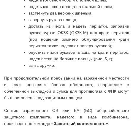
надеть головной убор и стальной шлем;
надеть капюшон плаща на стальной шлем;
застегнуть два верхних шпенька;
завернуть рукава плаща;
достать из чехла и надеть перчатки, заправив
рукава куртки ОКЗК (ОКЗК-М) под краги перчаток
(при ношении зимнего обмундирования краги
перчаток также надевают поверх рукавов);
опустить низки рукавов плаща на краги перчаток,
надев петли на большие пальцы (рис. 5, г);
взять оружие.
При продолжительном пребывании на зараженной местности
и, если позволяет боевая обстановка, снаряжение с
облегченной выкладкой и сумка для противогаза с ФПК могут
быть оставлены под защитным плащом.
Снятие зараженного ОВ или БА (БС) общевойскового
защитного комплекта, надетого в виде комбинезона,
производят по команде
«Защитный костюм снять»
.