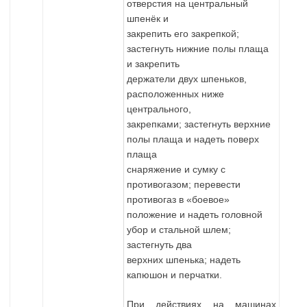
отверстия на центральный
шпенёк и
закрепить его закрепкой;
застегнуть нижние полы плаща
и закрепить
держатели двух шпеньков,
расположенных ниже
центрального,
закрепками; застегнуть верхние
полы плаща и надеть поверх
плаща
снаряжение и сумку с
противогазом; перевести
противогаз в «боевое»
положение и надеть головной
убор и стальной шлем;
застегнуть два
верхних шпенька; надеть
капюшон и перчатки.
При действиях на машинах