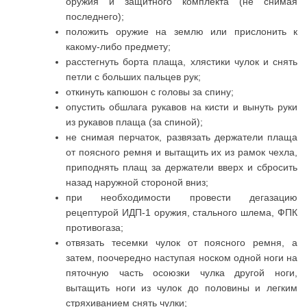
оружия и защитного комплекта (не снимая
последнего);
положить оружие на землю или прислонить к
какому-либо предмету;
расстегнуть борта плаща, хлястики чулок и снять
петли с больших пальцев рук;
откинуть капюшон с головы за спину;
опустить обшлага рукавов на кисти и вынуть руки
из рукавов плаща (за спиной);
не снимая перчаток, развязать держатели плаща
от поясного ремня и вытащить их из рамок чехла,
приподнять плащ за держатели вверх и сбросить
назад наружной стороной вниз;
при необходимости провести дегазацию
рецептурой ИДП-1 оружия, стального шлема, ФПК
противогаза;
отвязать тесемки чулок от поясного ремня, а
затем, поочередно наступая носком одной ноги на
пяточную часть осоюзки чулка другой ноги,
вытащить ноги из чулок до половины и легким
стряхиванием снять чулки;