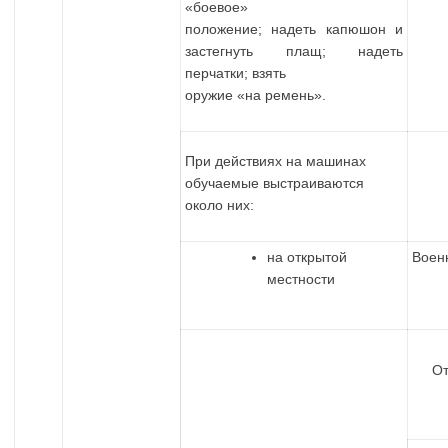
«боевое»
положение; надеть капюшон и
застегнуть плащ; надеть
перчатки; взять
оружие «на ремень».
При действиях на машинах
обучаемые выстраиваются
около них:
на открытой
Воен
местности
От