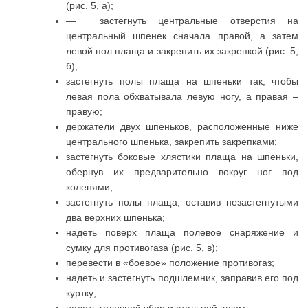
(рис. 5, а);
— застегнуть центральные отверстия на
центральный шпенек сначала правой, а затем
левой пол плаща и закрепить их закрепкой (рис. 5,
б);
застегнуть полы плаща на шпеньки так, чтобы
левая пола обхватывала левую ногу, а правая –
правую;
держатели двух шпеньков, расположенные ниже
центрального шпенька, закрепить закрепками;
застегнуть боковые хлястики плаща на шпеньки,
обернув их предварительно вокруг ног под
коленями;
застегнуть полы плаща, оставив незастегнутыми
два верхних шпенька;
надеть поверх плаща полевое снаряжение и
сумку для противогаза (рис. 5, в);
перевести в «боевое» положение противогаз;
надеть и застегнуть подшлемник, заправив его под
куртку;