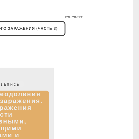
нспект
ГО ЗАРАЖЕНИЯ (ЧАСТЬ 3)
Следующая
запись
запись:
реодоления
 заражения.
аражения
сти
вными,
ющими
ами и