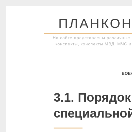
Перейти
к
ПЛАНКОН
содержимому
На сайте представлены различные 
конспекты, конспекты МВД, МЧС и 
ВОЕ
3.1. Порядо
специально