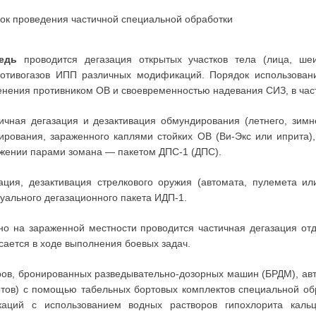
док проведения частичной специальной обработки
едь
проводится дегазация открытых участков тела (лица, шеи
отивогазов ИПП различных модификаций. Порядок использован
нения противником ОВ и своевременностью надевания СИЗ, в част
ичная дегазация и дезактивация обмундирования (летнего, зимн
ирования, зараженного каплями стойких ОВ (Ви-Экс или иприта
ажении парами зомана — пакетом ДПС-1 (ДПС).
ция, дезактивация стрелкового оружия (автомата, пулемета или
ального дегазационного пакета ИДП-1.
о на зараженной местности проводится частичная дегазация отд
сается в ходе выполнения боевых задач.
ров, бронированных разведывательно-дозорных машин (БРДМ), авт
етов) с помощью табельных бортовых комплектов специальной о
каций с использованием водных растворов гипохлорита каль