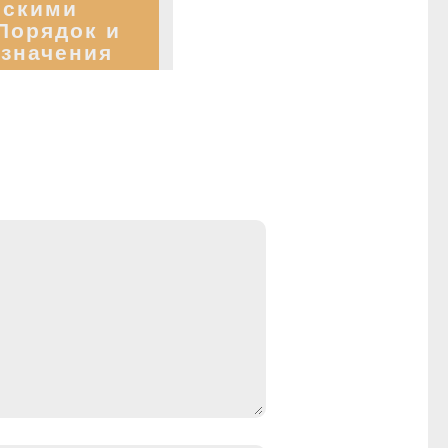
ескими
Порядок и
значения
аражения