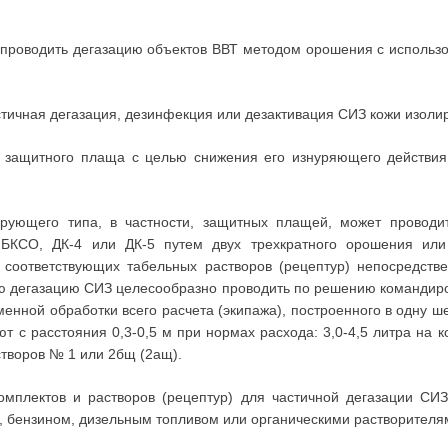
 проводить дегазацию объектов ВВТ методом орошения с использ
тичная дегазация, дезинфекция или дезактивация СИЗ кожи изоли
 защитного плаща с целью снижения его изнуряющего действия 
ирующего типа, в частности, защитных плащей, может проводи
 БКСО, ДК-4 или ДК-5 путем двух трехкратного орошения или
соответствующих табельных растворов (рецептур) непосредств
ную дегазацию СИЗ целесообразно проводить по решению командиро
енной обработки всего расчета (экипажа), построенного в одну ше
 с расстояния 0,3-0,5 м при нормах расхода: 3,0-4,5 литра на к
творов № 1 или 2бщ (2ащ).
омплектов и растворов (рецептур) для частичной дегазации С
, бензином, дизельным топливом или органическими растворителя