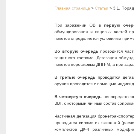
Главная страница
>
Статьи
>
3.1. Поря
При заражении ОВ
в первую очер
обмундирования и лицевых частей пр
пакетов определяется условиями приме
Во вторую очередь
проводится част
защитного костюма. Дегазация обмунд
пакетов порошковых ДПП-М, а при зар
В третью очередь
проводится дегаза
оружия проводится с помощью индивиду
В четвертую очередь
непосредственн
ВВТ, с которыми личный состав соприка
Частичная дегазация бронетранспорте
проводится силами их экипажей (расч
комплектов ДК-4 различных модифи