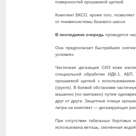
поверхностей орошаемой щеткой.
Комплект БКСО, кроме того, позволяет
от пневмосистемы базового шасси.
В последнюю очередь
проводится час
Она предполагает быстрейшее снятие
условиях.
Частичная дегазация СИЗ кожи изол
специальной обработки ИДК-1, АБП,
орошаемой щеткой с использованием 
(грунте). В боевой обстановке частич
машинно (по-экипажно) путем одноврем
друг от друга. Защитные плащи орошают
литра на комплект — дегазирующих рас
При отсутствии табельных бортовых к
использована ветошь, смоченная водой