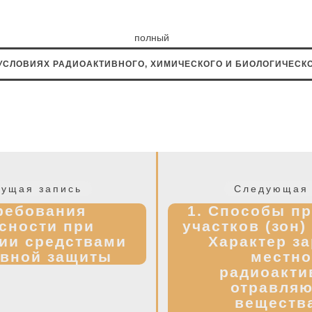
ь полный ко
УСЛОВИЯХ РАДИОАКТИВНОГО, ХИМИЧЕСКОГО И БИОЛОГИЧЕСКО
Предыдущая
ущая запись
Следующая 
запись:
Требования
1. Способы п
сности при
участков (зон)
ии средствами
Характер з
ивной защиты
местно
радиоакти
отравля
веществ