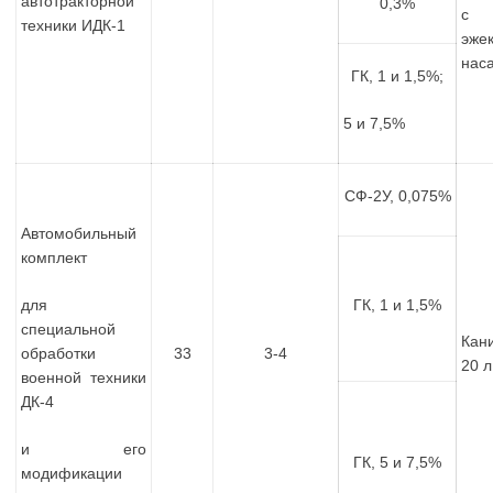
автотракторной
0,3%
с
техники ИДК-1
эже
нас
ГК, 1 и 1,5%;
5 и 7,5%
СФ-2У, 0,075%
Автомобильный
комплект
для
ГК, 1 и 1,5%
специальной
Кан
обработки
33
3-4
20 л
военной техники
ДК-4
и его
ГК, 5 и 7,5%
модификации