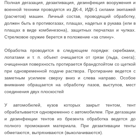
Полная дегазация, дезактивация, дезинфекция вооружения и
военной техники проводятся из ДК-4, ИДК-1 силами экипажей
(расчетов) машин. Личный состав, проводящий обработку,
должен быть в противогазах, плащах, надетых в рукава (или в
плащах в виде комбинезона), защитных перчатках и чулках.
Стрелковое оружие берется в положение «за спину».
Обработка проводится в следующем порядке: скребками,
лопатами и т. п. объект очищается от грязи (льда, снега);
очищенная поверхность протирается брандспойтом со щеткой
при одновременной подаче раствора. Протирание ведется с
заметным усилием сверху вниз и слева направо. Особое
внимание обращается на обработку пазов, выступов, мест
соединения двух плоскостей
У автомобилей, кузов которых закрыт тентом, тент
обрабатывается одновременно с автомобилем. При дегазации
и дезинфекции тентов из брезента обработка ведется до
полного промокания материала. При дезактивации тенты
обметаются, вытряхиваются (выколачиваются).