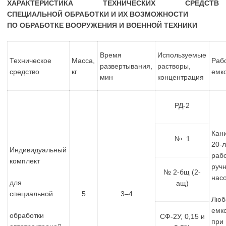
ХАРАКТЕРИСТИКА ТЕХНИЧЕСКИХ СРЕДСТВ
СПЕЦИАЛЬНОЙ ОБРАБОТКИ И ИХ ВОЗМОЖНОСТИ
ПО ОБРАБОТКЕ ВООРУЖЕНИЯ И ВОЕННОЙ ТЕХНИКИ
Время
Используемые
Техническое
Масса,
Раб
развертывания,
растворы,
средство
кг
емк
мин
концентрация
РД-2
Кан
№. 1
20-л
Индивидуальный
раб
комплект
руч
№ 2-бщ (2-
нас
для
ащ)
специальной
5
3–4
Люб
емк
обработки
СФ-2У, 0,15 и
при