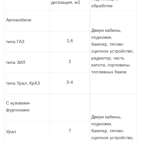
дегазация, м2
обработке
Автомобили:
Двери кабины,
подножки,
1,6
типа ГАЗ
бампер, тягово-
сцепное устройство,
радиатор, часть
2
типа ЗИЛ
капота, горловины
топливных баков
3-4
типа Урал, КрАЗ
С кузовами-
фургонами:
Двери кабины,
подножки,
7
бампер, тягово-
Урал
сцепное устройство,