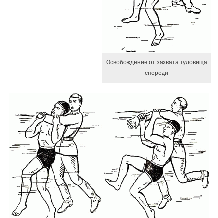
Освобождение от захвата туловища
спереди