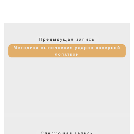
Навигация
по
Предыдущая
Предыдущая запись
записям
запись:
Методика выполнения ударов саперной
лопаткой
Следующая
Следующая запись