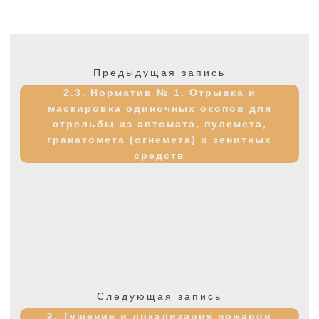
Навигация
по
Предыдущая
Предыдущая запись
записям
запись:
2.3. Норматив № 1. Отрывка и
маскировка одиночных окопов для
стрельбы из автомата, пулемета,
гранатомета (огнемета) и зенитных
средств
Следующая
Следующая запись
запись:
2. Тушение и локализация пожаров