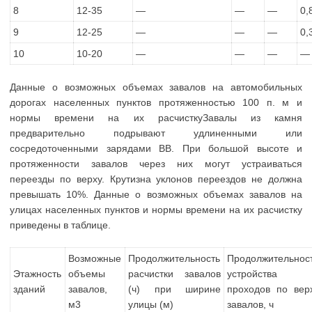
8
12-35
—
—
—
0,
9
12-25
—
—
—
0,
10
10-20
—
—
—
—
Данные о возможных объемах завалов на автомобильных
дорогах населенных пунктов протяженностью 100 п. м и
нормы времени на их расчисткуЗавалы из камня
предварительно подрывают удлиненными или
сосредоточенными зарядами ВВ. При большой высоте и
протяженности завалов через них могут устраиваться
переезды по верху. Крутизна уклонов переездов не должна
превышать 10%. Данные о возможных объемах завалов на
улицах населенных пунктов и нормы времени на их расчистку
приведены в таблице.
Возможные
Продолжительность
Продолжительнос
Этажность
объемы
расчистки завалов
устройства
зданий
завалов,
(ч) при ширине
проходов по вер
м3
улицы (м)
завалов, ч