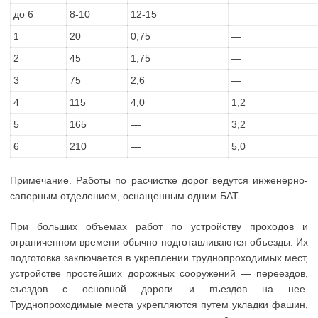
до 6
8-10
12-15
1
20
0,75
—
2
45
1,75
—
3
75
2,6
—
4
115
4,0
1,2
5
165
—
3,2
6
210
—
5,0
Примечание. Работы по расчистке дорог ведутся инженерно-
саперным отделением, оснащенным одним БАТ.
При больших объемах работ по устройству проходов и
ограниченном времени обычно подготавливаются объезды. Их
подготовка заключается в укреплении труднопроходимых мест,
устройстве простейших дорожных сооружений — переездов,
съездов с основной дороги и въездов на нее.
Труднопроходимые места укрепляются путем укладки фашин,