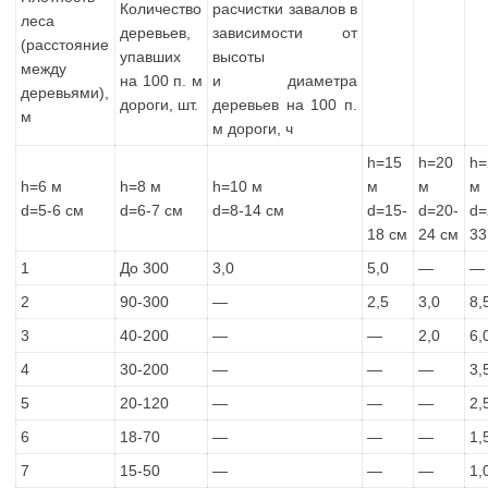
Количество
расчистки завалов в
леса
деревьев,
зависимости от
(расстояние
упавших
высоты
между
на 100 п. м
и диаметра
деревьями),
дороги, шт.
деревьев на 100 п.
м
м дороги, ч
h=15
h=20
h=
h=6 м
h=8 м
h=10 м
м
м
м
d=5-6 см
d=6-7 см
d=8-14 см
d=15-
d=20-
d=
18 см
24 см
33
1
До 300
3,0
5,0
—
—
2
90-300
—
2,5
3,0
8,
3
40-200
—
—
2,0
6,
4
30-200
—
—
—
3,
5
20-120
—
—
—
2,
6
18-70
—
—
—
1,
7
15-50
—
—
—
1,