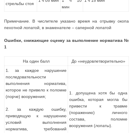
1 ч 05 мин
1 ч 10
1 ч 15 мин
стрельбы стоя
мин
Примечание. В числителе указано время на отрывку окопа
пехотной лопатой, в знаменателе – саперной лопатой
Ошибки, снижающие оценку за выполнение норматива №
1
На один балл
До «неудовлетворительно»
1. за каждое нарушение
последовательности
выполнения норматива,
которое не привело к поломке
1. допущена хотя бы одна
(порче) вооружения;
ошибка, которая могла бы
привести к травме
2. за каждую ошибку,
(поражению) личного
приводящую к нарушению
состава, поломке
условий выполнения
вооружения (лопаты).
норматива, требований