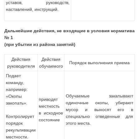
уставов, руководств,
наставлений, инструкций.
Дальнейшие действия, не входящие в условия норматива
№ 1
(при убытии из района занятий)
Действия
Действия
Порядок выполнения приема
руководителя
обучаемого
Подает
команду,
например:
Обучаемые закапывают
«Окопы
приводят
одиночные окопы, убирают
закопать».
местность
мусор и выносят его в
в исходное
Контролирует
специально отведенные для
состояние
порядок
этого места.
рекультивации
местности.