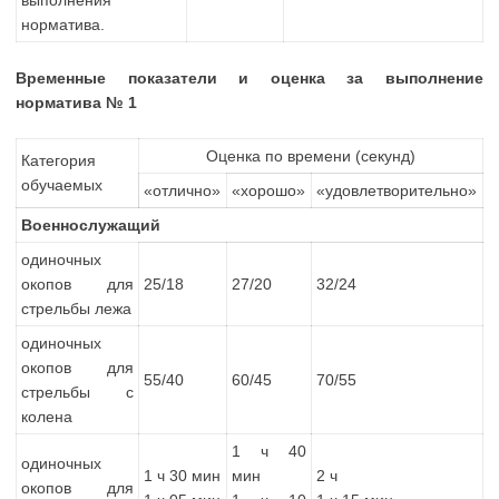
норматива.
Временные показатели и оценка за выполнение
норматива № 1
Оценка по времени (секунд)
Категория
обучаемых
«отлично»
«хорошо»
«удовлетворительно»
Военнослужащий
одиночных
окопов для
25/18
27/20
32/24
стрельбы лежа
одиночных
окопов для
55/40
60/45
70/55
стрельбы с
колена
1 ч 40
одиночных
1 ч 30 мин
мин
2 ч
окопов для