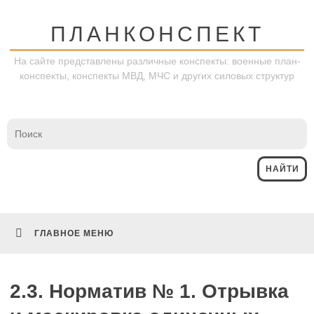
Перейти
к
ПЛАНКОНСПЕКТ
содержимому
На сайте представлены различные конспекты: военные план-
конспекты, конспекты МВД, МЧС и других силовых структур
ГЛАВНОЕ МЕНЮ
2.3. Норматив № 1. Отрывка