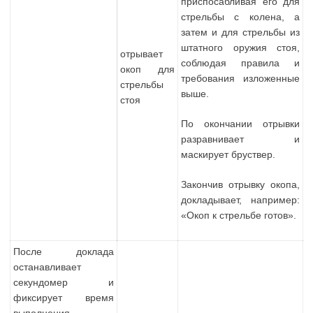
приспосабливая его для
стрельбы с колена, а
затем и для стрельбы из
штатного оружия стоя,
отрывает
соблюдая правила и
окоп для
требования изложенные
стрельбы
выше.
стоя
По окончании отрывки
разравнивает и
маскирует бруствер.
Закончив отрывку окопа,
докладывает, например:
«Окоп к стрельбе готов».
После доклада
останавливает
секундомер и
фиксирует время
выполнения