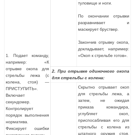
туловище и ноги.
По окончании отрывки
разравнивает и
маскирует бруствер.
Закончив отрывку окопа,
докладывает, например:
1. Подает команду,
«Окоп к стрельбе готов».
например: «К
отрывке окопа для
2. При отрывке одиночного окопа
стрельбы лежа (с
для стрельбы с колена:
колена, стоя) —
Скрытно отрывает окоп
ПРИСТУПИТЬ».
для стрельбы лежа, а
Включает
затем, не ожидая
секундомер.
приказа командира,
Контролирует
углубляет окоп,
порядок выполнения
приспосабливая его для
норматива.
стрельбы с колена из
Фиксирует ошибки
штатного оружия стоя,
снижающие оценку.