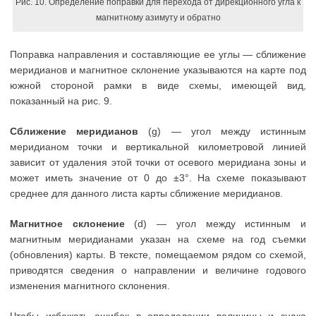
Рис. 10. Определение поправки для перехода от дирекционного угла к
магнитному азимуту и обратно
Поправка направления и составляющие ее углы — сближение
меридианов и магнитное склонение указываются на карте под
южной стороной рамки в виде схемы, имеющей вид,
показанный на рис. 9.
Сближение меридианов
(g) — угол между истинным
меридианом точки и вертикальной километровой линией
зависит от удаления этой точки от осевого меридиана зоны и
может иметь значение от 0 до ±3°. На схеме показывают
среднее для данного листа карты сближение меридианов.
Магнитное склонение
(d) — угол между истинным и
магнитным меридианами указан на схеме на год съемки
(обновления) карты. В тексте, помещаемом рядом со схемой,
приводятся сведения о направлении и величине годового
изменения магнитного склонения.