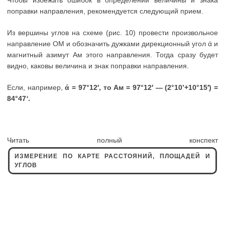
Чтобы избежать ошибок в определении величины и знака
поправки направления, рекомендуется следующий прием.
Из вершины углов на схеме (рис. 10) провести произвольное
направление ОМ и обозначить дужками дирекционный угол ά и
магнитный азимут Ам этого направления. Тогда сразу будет
видно, каковы величина и знак поправки направления.
Если, например,
ά = 97°12′, то Ам = 97°12′ — (2°10’+10°15′) =
84°47
‘
.
Читать полный конспект
ИЗМЕРЕНИЕ ПО КАРТЕ РАССТОЯНИЙ, ПЛОЩАДЕЙ И
УГЛОВ