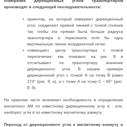
Измерение дирекционных углов транспортиром
производят в следующей последовательности:
ориентир, на который измеряют дирекционный
угол, соединяют прямой линией с точкой стояния
так, чтобы эта прямая была больше радиуса
транспортира и пересекала хотя бы одну
вертикальную линию координатной сетки;
совмещают центр транспортира с точкой
пересечения, как показано на рис. 8 и
отсчитывают по транспортиру значение
дирекционного угла. В нашем примере
дирекционный угол с точкой А на точку В равен
274° (рис. 8, а), а с точки А на точку С – 65° (рис.
8, б).
На практике часто возникает необходимость в определении
магнитного АМ по известному дирекционному углу ά , или,
наоборот, угла ά no известному магнитному азимуту.
Переход от дирекционного угла к магнитному азимуту и