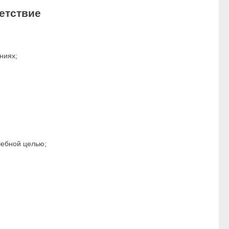
етствие
ниях;
чебной целью;