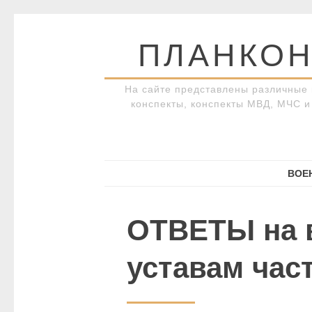
Перейти
к
ПЛАНКОН
содержимому
На сайте представлены различные 
конспекты, конспекты МВД, МЧС и 
ВОЕ
ОТВЕТЫ на 
уставам част