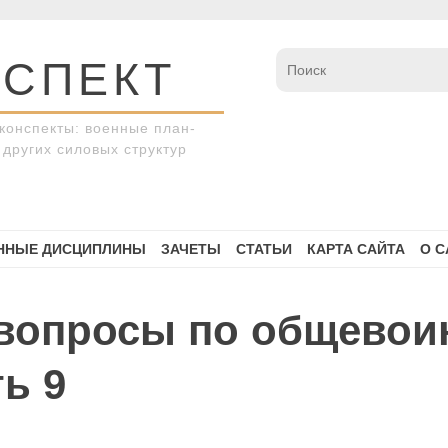
СПЕКТ
конспекты: военные план-
других силовых структур
ННЫЕ ДИСЦИПЛИНЫ
ЗАЧЕТЫ
СТАТЬИ
КАРТА САЙТА
О С
вопросы по общевои
ь 9