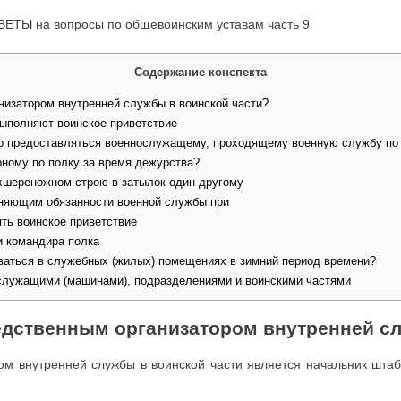
ЕТЫ на вопросы по общевоинским уставам часть 9
Содержание конспекта
низатором внутренней службы в воинской части?
выполняют воинское приветствие
но предоставляться военнослужащему, проходящему военную службу по 
рному по полку за время дежурства?
хшереножном строю в затылок один другому
лняющим обязанности военной службы при
ть воинское приветствие
и командира полка
ваться в служебных (жилых) помещениях в зимний период времени?
служащими (машинами), подразделениями и воинскими частями
редственным организатором внутренней с
ом внутренней службы в воинской части является начальник шта