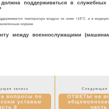
а должна поддерживаться в служебных
?
ддерживается температура воздуха не ниже +18°С, а в медицин
тановленным нормам.
онту между военнослужащими (машинам
Предыдущая
ущая запись
Следующая 
запись:
а вопросы по
ОТВЕТЫ на в
ским уставам
общевоински
асть 8
часть