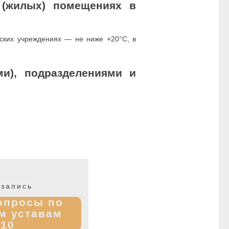
 (жилых) помещениях в
ских учреждениях — не ниже +20°С, в
и), подразделениями и
Следующая
запись
запись:
опросы по
м уставам
 10