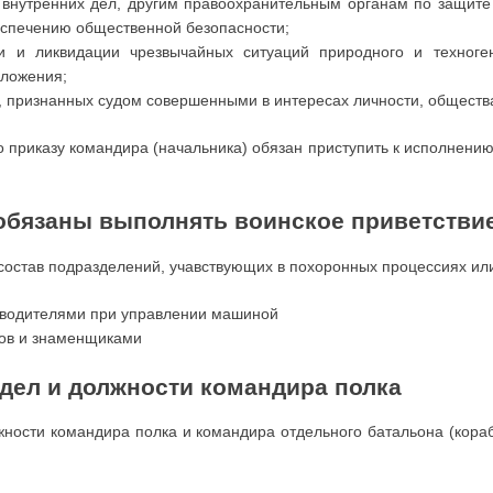
внутренних дел, другим правоохранительным органам по защите 
еспечению общественной безопасности;
и и ликвидации чрезвычайных ситуаций природного и техноге
оложения;
 признанных судом совершенными в интересах личности, общества
приказу командира (начальника) обязан приступить к исполнени
обязаны выполнять воинское приветстви
состав подразделений, учавствующих в похоронных процессиях ил
водителями при управлении машиной
ов и знаменщиками
 дел и должности командира полка
жности командира полка и командира отдельного батальона (корабл