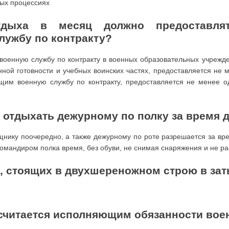
ных процессиях
тдыха в месяц должно предоставлят
лужбу по контракту?
оенную службу по контракту в военных образовательных учрежд
нной готовности и учебных воинских частях, предоставляется не 
им военную службу по контракту, предоставляется не менее од
я отдыхать дежурному по полку за время 
щнику поочередно, а также дежурному по роте разрешается за вре
омандиром полка время, без обуви, не снимая снаряжения и не ра
, стоящих в двухшереножном строю в зат
считается исполняющим обязанности вое