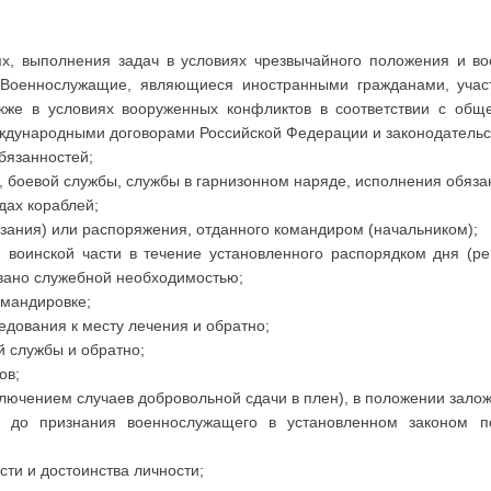
ях, выполнения задач в условиях чрезвычайного положения и во
 Военнослужащие, являющиеся иностранными гражданами, учас
акже в условиях вооруженных конфликтов в соответствии с о
ждународными договорами Российской Федерации и законодательс
бязанностей;
, боевой службы, службы в гарнизонном наряде, исполнения обязан
дах кораблей;
зания) или распоряжения, отданного командиром (начальником);
 воинской части в течение установленного распорядком дня (р
звано служебной необходимостью;
омандировке;
едования к месту лечения и обратно;
й службы и обратно;
ов;
ключением случаев добровольной сдачи в плен), в положении зало
— до признания военнослужащего в установленном законом п
сти и достоинства личности;