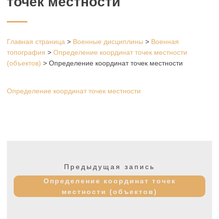
точек местности
Главная страница
>
Военные дисциплины
>
Военная
топография
>
Определение координат точек местности
(объектов)
>
Определение координат точек местности
Определение координат точек местности
Навигация
по
Предыдущая
Предыдущая запись
записям
запись:
Определение координат точек
местности (объектов)