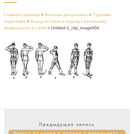
Главная страница
>
Военные дисциплины
>
Строевая
подготовка
>
Выход из строя и подход к начальнику,
возвращение в строй
>
Untitled-1_clip_image004
Навигация
по
Предыдущая
Предыдущая запись
записям
запись:
Выход из строя и подход к начальнику,