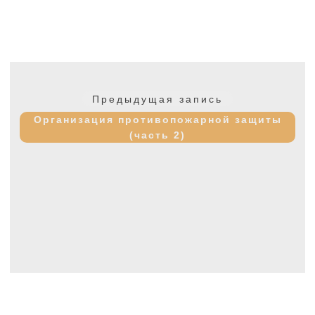
Навигация
по
Предыдущая
Предыдущая запись
записям
запись:
Организация противопожарной защиты
(часть 2)