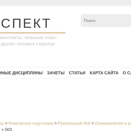
СПЕКТ
конспекты: военные план-
других силовых структур
ННЫЕ ДИСЦИПЛИНЫ
ЗАЧЕТЫ
СТАТЬИ
КАРТА САЙТА
О С
ны
>
Физическая подготовка
>
Рукопашный бой
>
Ознакомление и ра
.
>
003