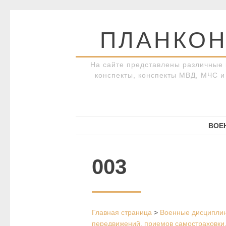
Перейти
к
ПЛАНКОН
содержимому
На сайте представлены различные 
конспекты, конспекты МВД, МЧС и 
ВОЕ
003
Главная страница
>
Военные дисципли
передвижений, приемов самостраховки