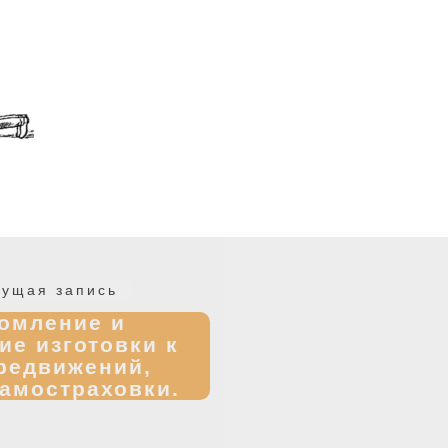
Предыдущая
ущая запись
запись:
омление и
ие изготовки к
редвижений,
амостраховки.