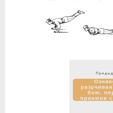
Навигация
по
Предыд
записям
Ознак
разучиван
бою, пе
приемов с