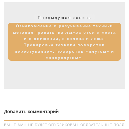
Навигация
по
Предыдущая
Предыдущая запись
записям
запись:
Ознакомление и разучивание техники
метания гранаты на лыжах стоя с места
и в движении, с колена и лежа.
Тренировка техники поворотов
переступанием, поворотов «плугом» и
«полуплугом».
Добавить комментарий
ВАШ E-MAIL НЕ БУДЕТ ОПУБЛИКОВАН. ОБЯЗАТЕЛЬНЫЕ ПОЛЯ