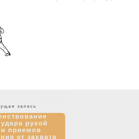
Предыдущая
ущая запись
запись:
енствование
 удара рукой
 и приемов
ния от захвата