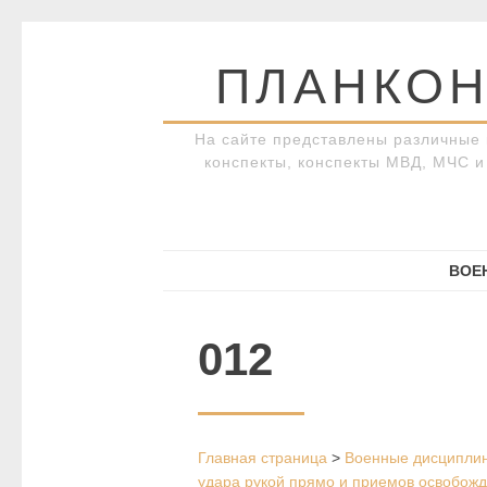
Перейти
к
ПЛАНКОН
содержимому
На сайте представлены различные 
конспекты, конспекты МВД, МЧС и 
ВОЕ
012
Главная страница
>
Военные дисципли
удара рукой прямо и приемов освобожд