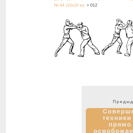
№ 44 (10х10 м).
>
012
Навигация
по
Предыд
записям
Соверш
техники
прямо
освобожде