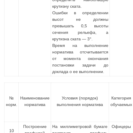
крутизну ската.
Ошибки в определении
высот не должны
превышать 0,5 высоты
сечения рельефа, а
крутизна ската — 3°.
Время на выполнение
норматива отсчитывается
от момента окончания
постановки задачи до
доклада о ее выполнении.
№
Наименование
Условия (порядок)
Категория
норм.
норматива
выполнения норматива
обучаемых
Построение
На миллиметровой бумаге
Офицеры
10
профилей
построить профиль