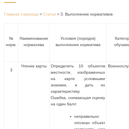
Главная страница
>
Статьи
>
3. Выполнение нормативов
№
Наименование
Условия (порядок)
Катего
норм.
норматива
выполнения норматива
обучае
Чтение карты
Определить 10 объектов
Военносл
3
местности, изображенных
на карте условными
знаками, и дать их
характеристику.
Ошибка, снижающая оценку
на один балл:
неправильно
опознан объект
местности или