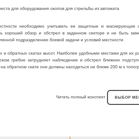
места для оборудования окопов для стрельбы из автомата
стности необходимо учитывать ее защитные и маскирующие с
ть хороший обзор и обстрел в заданном секторе и не быть зам
вленной подразделению боевой задачи и условий местности.
х и обратных скатах высот. Наиболее удобными местами для их 
ком гребне затрудняет наблюдение и обстрел ближних подступ
 на обратном скате они должны находиться не ближе 200 м к топо
Читать полный конспект
ВЫБОР МЕ