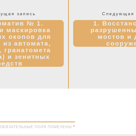
Предыдущая
ущая запись
Следующая 
запись:
рматив № 1.
1. Восстан
и маскировка
разрушенны
х окопов для
мостов и 
 из автомата,
сооруж
, гранатомета
а) и зенитных
редств
Н. ОБЯЗАТЕЛЬНЫЕ ПОЛЯ ПОМЕЧЕНЫ
*