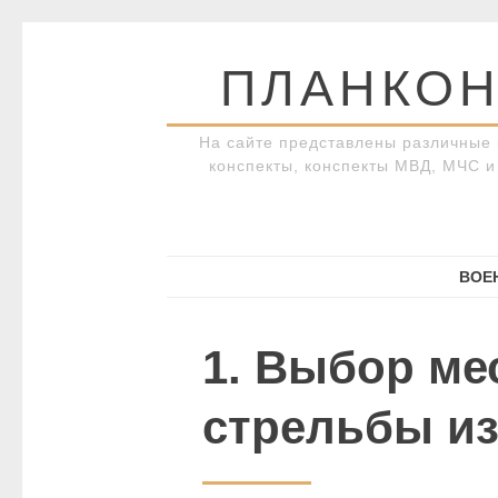
Перейти
к
ПЛАНКОН
содержимому
На сайте представлены различные 
конспекты, конспекты МВД, МЧС и 
ВОЕ
1. Выбор ме
стрельбы из