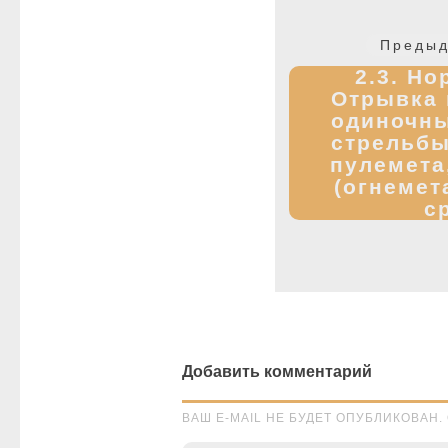
Навигация
по
Предыд
записям
2.3. Но
Отрывка 
одиночны
стрельбы
пулемета
(огнемет
с
Добавить комментарий
ВАШ E-MAIL НЕ БУДЕТ ОПУБЛИКОВА