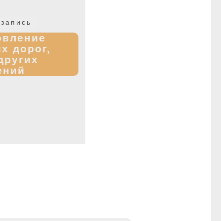
Следующая
запись
запись:
овление
х дорог,
других
ений