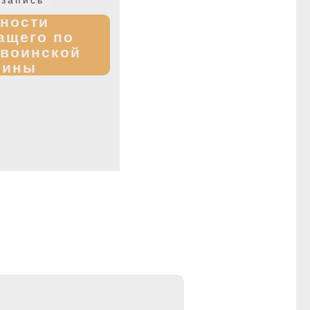
запись:
нности
ащего по
воинской
лины