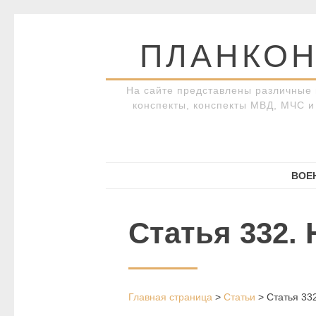
Перейти
к
ПЛАНКОН
содержимому
На сайте представлены различные 
конспекты, конспекты МВД, МЧС и 
ВОЕ
Статья 332.
Главная страница
>
Статьи
>
Статья 33