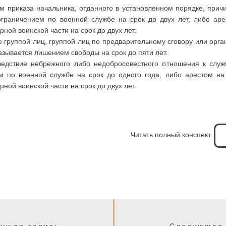
 приказа начальника, отданного в установленном порядке, при
граничением по военной службе на срок до двух лет, либо аре
ной воинской части на срок до двух лет.
 группой лиц, группой лиц по предварительному сговору или орга
азывается лишением свободы на срок до пяти лет.
ледствие небрежного либо недобросовестного отношения к служ
м по военной службе на срок до одного года, либо арестом на
ной воинской части на срок до двух лет.
Читать полный конспект
Предыдущая
ущая запись
Следующая 