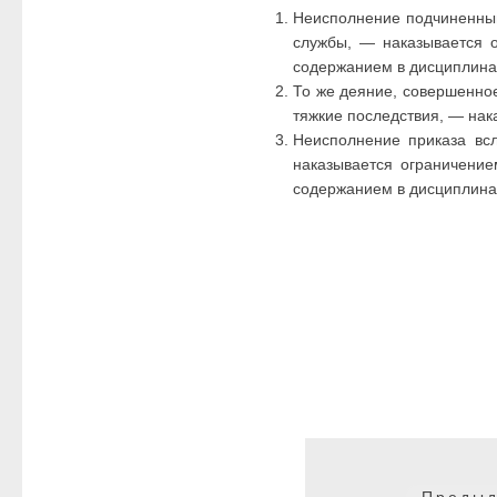
Неисполнение подчиненным
службы, — наказывается о
содержанием в дисциплинар
То же деяние, совершенное
тяжкие последствия, — нак
Неисполнение приказа вс
наказывается ограничение
содержанием в дисциплинар
Навигация
по
Предыд