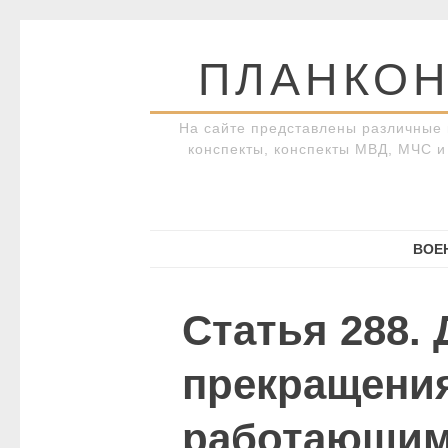
Перейти
к
ПЛАНКОН
содержимому
На сайте представлены различные 
конспекты, конспекты МВД, МЧС и 
ВОЕ
Статья 288.
прекращения
работающим