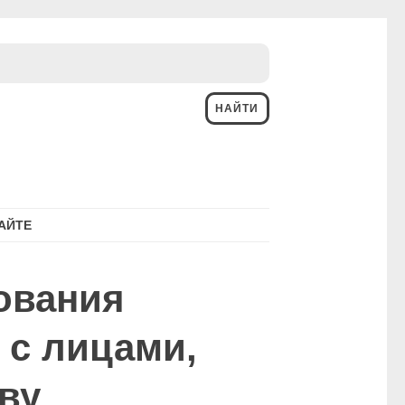
АЙТЕ
ования
 с лицами,
ву