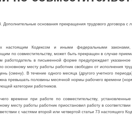
8. Дополнительные основания прекращения трудового договора с
ых настоящим Кодексом и иными федеральными законами, 
щим по совместительству, может быть прекращен в случае приема 
чем работодатель в письменной форме предупреждает указанное
по основному месту работы работник свободен от исполнения тру
ень (смену). В течение одного месяца (другого учетного период
лжна превышать половины месячной нормы рабочего времени (нор
ующей категории работников.
чего времени при работе по совместительству, установленные
вному месту работы работник приостановил работу в соответствии 
ветствии с частями второй или четвертой статьи 73 настоящего Код