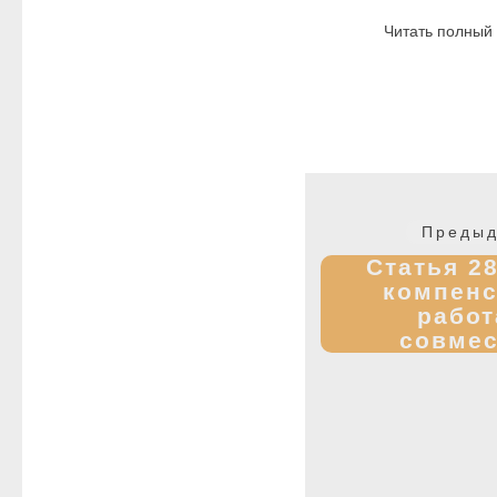
Читать полный
Навигация
по
Предыд
записям
Статья 28
компенс
рабо
совмес