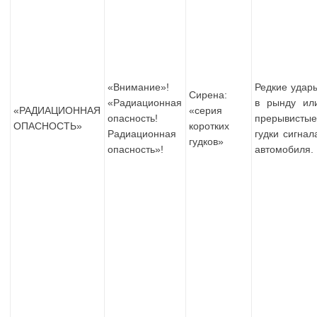
«Внимание»!
Редкие удар
Сирена:
«Радиационная
в рынду ил
«РАДИАЦИОННАЯ
«серия
опасность!
прерывисты
ОПАСНОСТЬ»
коротких
Радиационная
гудки сигнал
гудков»
опасность»!
автомобиля.