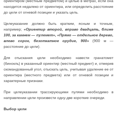
ориентиром (местным предметом) и целью в метрах, если она
находится недалеко от ориентира, или определить расстояние
до цели от огневой позиции и указать цель.
Целеуказание должно быть кратким, ясным и точным,
например;
«Ориентир второй, вправо двадцать, ближе
100, за камнем — пулемет», «Прямо — отдельное дерево,
влево сорок, безоткатное орудие, 900»
(900 м —
расстояние до цели).
Для отыскания цели необходимо навести гранатомет
(бинокль) в указанный ориентир (местный предмет) и, отмерив
скомандованный угол, отыскать цель, учитывая удаление ее от
ориентира (местного предмета) или от огневой позиции и
характерные признаки.
При целеуказании трассирующими пулями необходимо в
направлении цели произвести одну-две короткие очереди.
Выбор цели