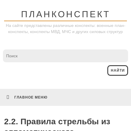
Перейти
к
ПЛАНКОНСПЕКТ
содержимому
На сайте представлены различные конспекты: военные план-
конспекты, конспекты МВД, МЧС и других силовых структур
ГЛАВНОЕ МЕНЮ
2.2. Правила стрельбы из