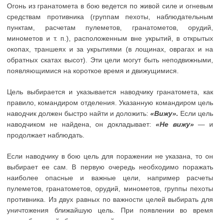
Огонь из гранатомета в бою ведется по живой силе и огневым
средствам противника (группам пехоты, наблюдательным
пунктам, расчетам пулеметов, гранатометов, орудий,
минометов и т. п.), расположенным вне укрытий, в открытых
окопах, траншеях и за укрытиями (в лощинах, оврагах и на
обратных скатах высот). Эти цели могут быть неподвижными,
появляющимися на короткое время и движущимися.
Цель выбирается и указывается наводчику гранатомета, как
правило, командиром отделения. Указанную командиром цель
наводчик должен быстро найти и доложить:
«Вижу».
Если цель
наводчиком не найдена, он докладывает:
«Не вижу»
— и
продолжает наблюдать.
Если наводчику в бою цель для поражении не указана, то он
выбирает ее сам. В первую очередь необходимо поражать
наиболее опасные и важные цели, например расчеты
пулеметов, гранатометов, орудий, минометов, группы пехоты
противника. Из двух равных по важности целей выбирать для
уничтожения ближайшую цель. При появлении во время