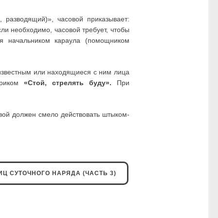
 разводящий)», часовой приказывает:
ли необходимо, часовой требует, чтобы
ся начальником караула (помощником
известным или находящиеся с ним лица
окриком
«Стой, стрелять буду».
При
вой должен смело действовать штыком-
Ц СУТОЧНОГО НАРЯДА (ЧАСТЬ 3)