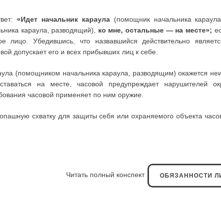
твет:
«Идет начальник караула
(помощник начальника караула,
ьника караула, разводящий),
ко мне, остальные — на месте»;
ес
е лицо. Убедившись, что назвавшийся действительно являет
вой допускает его и всех прибывших лиц к себе.
аула (помощником начальника караула, разводящим) окажется не
оставаться на месте, часовой предупреждает нарушителей 
бования часовой применяет по ним оружие.
опашную схватку для защиты себя или охраняемого объекта часо
Читать полный конспект
ОБЯЗАННОСТИ ЛИ