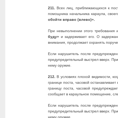
211.
Всех лиц, приближающихся к посту
помощника начальника караула, своег
обойти вправо (влево)».
При невыполнении этого требования 
буду»
и задерживает его. О задержан
внимания, продолжает охранять поруче
Если нарушитель после предупрежде
предупредительный выстрел вверх. При
нему оружие.
212.
В условиях плохой видимости, ког
границе поста, часовой останавливает
границу поста, часовой предупреждае
сообщает в караульное помещение, сле
Если нарушитель после предупрежде
предупредительный выстрел вверх. При
нему оружие.