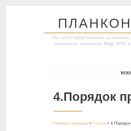
Перейти
к
ПЛАНКОН
содержимому
На сайте представлены различные 
конспекты, конспекты МВД, МЧС и 
ВОЕ
4.Порядок п
Главная страница
>
Статьи
>
4.Порядок