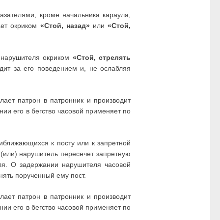
азателями, кроме начальника караула,
ает окриком
«Стой, назад»
или
«Стой,
т нарушителя окриком
«Стой, стрелять
ит за его поведением и, не ослабляя
ает патрон в патронник и производит
ии его в бегство часовой применяет по
риближающихся к посту или к запретной
 (или) нарушитель пересечет запретную
я. О задержании нарушителя часовой
нять порученный ему пост.
ает патрон в патронник и производит
ии его в бегство часовой применяет по