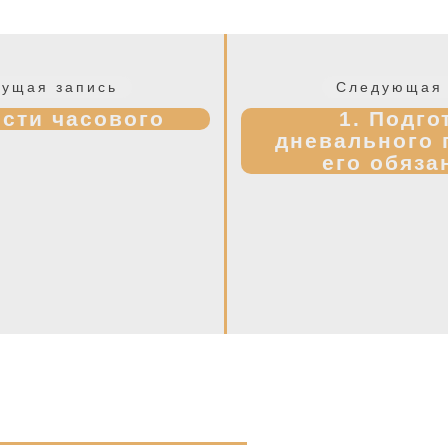
Предыдущая
ущая запись
Следующая 
запись:
сти часового
1. Подго
дневального 
его обяза