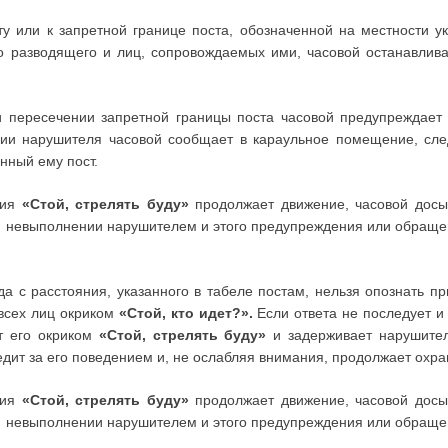
 или к запретной границе поста, обозначенной на местности ук
о разводящего и лиц, сопровождаемых ими, часовой останавлив
и пересечении запретной границы поста часовой предупреждае
ии нарушителя часовой сообщает в караульное помещение, след
нный ему пост.
ния
«Стой, стрелять буду»
продолжает движение, часовой досыл
 невыполнении нарушителем и этого предупреждения или обращен
да с расстояния, указанного в табеле постам, нельзя опознать п
 всех лиц окриком
«Стой, кто идет?».
Если ответа не последует и
т его окриком
«Стой, стрелять буду»
и задерживает нарушител
дит за его поведением и, не ослабляя внимания, продолжает охра
ния
«Стой, стрелять буду»
продолжает движение, часовой досыл
 невыполнении нарушителем и этого предупреждения или обращен