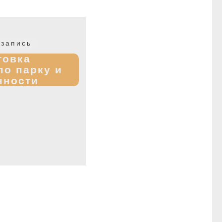
Следующая
запись
запись:
товка
по парку и
нности