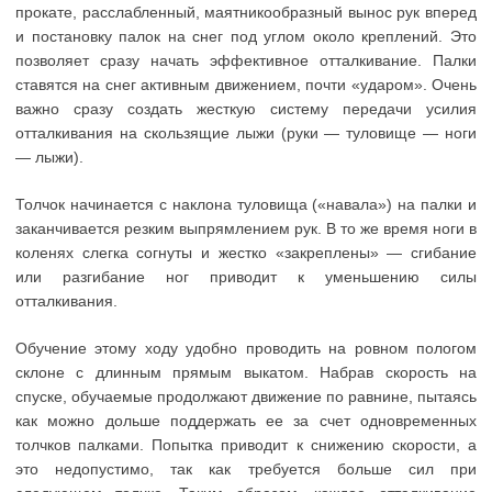
прокате, расслабленный, маятникообразный вынос рук вперед
и постановку палок на снег под углом около креплений. Это
позволяет сразу начать эффективное отталкивание. Палки
ставятся на снег активным движением, почти «ударом». Очень
важно сразу создать жесткую систему передачи усилия
отталкивания на скользящие лыжи (руки — туловище — ноги
— лыжи).
Толчок начинается с наклона туловища («навала») на палки и
заканчивается резким выпрямлением рук. В то же время ноги в
коленях слегка согнуты и жестко «закреплены» — сгибание
или разгибание ног приводит к уменьшению силы
отталкивания.
Обучение этому ходу удобно проводить на ровном пологом
склоне с длинным прямым выкатом. Набрав скорость на
спуске, обучаемые продолжают движение по равнине, пытаясь
как можно дольше поддержать ее за счет одновременных
толчков палками. Попытка приводит к снижению скорости, а
это недопустимо, так как требуется больше сил при