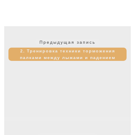
Навигация
по
Предыдущая
Предыдущая запись
записям
запись:
2. Тренировка техники торможения
палками между лыжами и падением