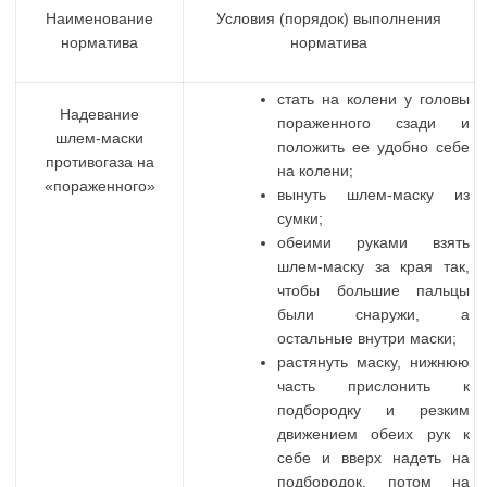
Наименование
Условия (порядок) выполнения
норматива
норматива
стать на колени у головы
Надевание
пораженного сзади и
шлем-маски
положить ее удобно себе
противогаза на
на колени;
«пораженного»
вынуть шлем-маску из
сумки;
обеими руками взять
шлем-маску за края так,
чтобы большие пальцы
были снаружи, а
остальные внутри маски;
растянуть маску, нижнюю
часть прислонить к
подбородку и резким
движением обеих рук к
себе и вверх надеть на
подбородок, потом на