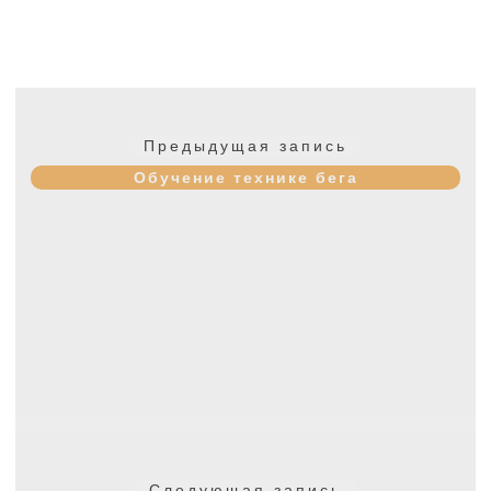
Навигация
по
Предыдущая
Предыдущая запись
записям
запись:
Обучение технике бега
Следующая
Следующая запись