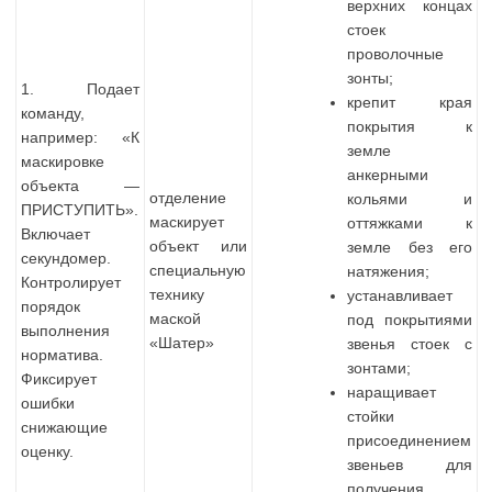
верхних концах
стоек
проволочные
зонты;
1. Подает
крепит края
команду,
покрытия к
например: «К
земле
маскировке
анкерными
объекта —
отделение
кольями и
ПРИСТУПИТЬ».
маскирует
оттяжками к
Включает
объект или
земле без его
секундомер.
специальную
натяжения;
Контролирует
технику
устанавливает
порядок
маской
под покрытиями
выполнения
«Шатер»
звенья стоек с
норматива.
зонтами;
Фиксирует
наращивает
ошибки
стойки
снижающие
присоединением
оценку.
звеньев для
получения