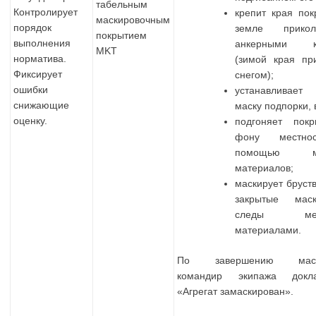
табельным
Контролирует
крепит края пок
маскировочным
порядок
земле прикол
покрытием
выполнения
анкерными к
MKT
норматива.
(зимой края пр
Фиксирует
снегом);
ошибки
устанавлива
снижающие
маску подпорки, 
оценку.
подгоняет пок
фону местно
помощью ме
материалов;
маскирует бруст
закрытые мас
следы мес
материалами.
По завершению маски
командир экипажа докла
«Агрегат замаскирован».