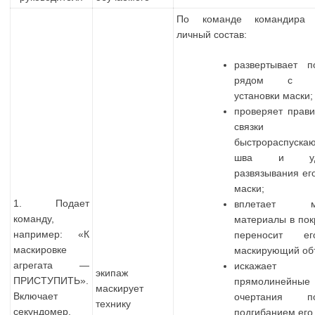
По команде командира 
личный состав:
развертывает п
рядом с м
установки маски;
проверяет прави
связки
быстрораспуска
шва и удо
развязывания ег
маски;
1. Подает
вплетает ме
команду,
материалы в пок
например: «К
переносит е
маскировке
маскирующий об
агрегата —
искажает
экипаж
ПРИСТУПИТЬ».
прямолинейные
маскирует
Включает
очертания по
технику
секундомер.
подгибанием его 