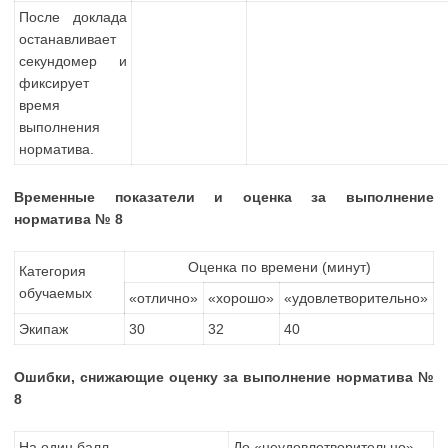
После доклада
останавливает
секундомер и
фиксирует
время
выполнения
норматива.
Временные показатели и оценка за выполнение
норматива № 8
Оценка по времени (минут)
Категория
обучаемых
«отлично»
«хорошо»
«удовлетворительно»
Экипаж
30
32
40
Ошибки, снижающие оценку за выполнение норматива №
8
На один балл
До «неудовлетворительно»