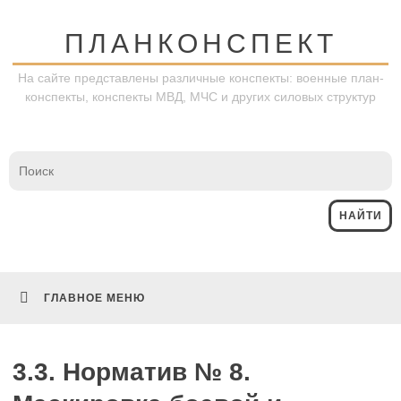
Перейти
к
ПЛАНКОНСПЕКТ
содержимому
На сайте представлены различные конспекты: военные план-
конспекты, конспекты МВД, МЧС и других силовых структур
ГЛАВНОЕ МЕНЮ
3.3. Норматив № 8.