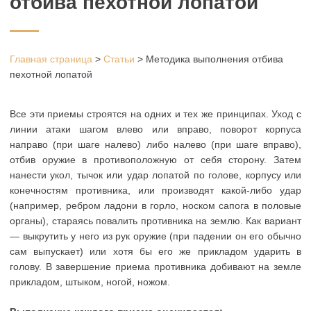
отбива пехотной лопатой
Главная страница
>
Статьи
>
Методика выполнения отбива
пехотной лопатой
Все эти приемы строятся на одних и тех же принципах. Уход с
линии атаки шагом влево или вправо, поворот корпуса
направо (при шаге налево) либо налево (при шаге вправо),
отбив оружие в противоположную от себя сторону. Затем
нанести укол, тычок или удар лопатой по голове, корпусу или
конечностям противника, или производят какой-либо удар
(например, ребром ладони в горло, носком сапога в половые
органы), стараясь повалить противника на землю. Как вариант
— выкрутить у него из рук оружие (при падении он его обычно
сам выпускает) или хотя бы его же прикладом ударить в
голову. В завершение приема противника добивают на земле
прикладом, штыком, ногой, ножом.