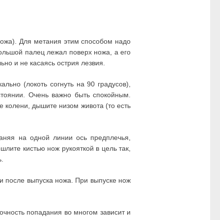
ожа). Для метания этим способом надо
большой палец лежал поверх ножа, а его
но и не касаясь острия лезвия.
льно (локоть согнуть на 90 градусов),
стоянии. Очень важно быть спокойным.
те колени, дышите низом живота (то есть
раняя на одной линии ось предплечья,
шлите кистью нож рукояткой в цель так,
.
ли после выпуска ножа. При выпуске нож
очность попадания во многом зависит и