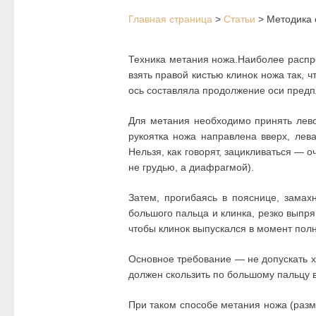
Главная страница
>
Статьи
>
Методика 
Техника метания ножа.Наиболее распр
взять правой кистью клинок ножа так, 
ось составляла продолжение оси предпл
Для метания необходимо принять левос
рукоятка ножа направлена вверх, лев
Нельзя, как говорят, зацикливаться — о
не грудью, а диафрагмой).
Затем, прогибаясь в пояснице, замах
большого пальца и клинка, резко выпря
чтобы клинок выпускался в момент пол
Основное требование — не допускать хл
должен скользить по большому пальцу в
При таком способе метания ножа (разм