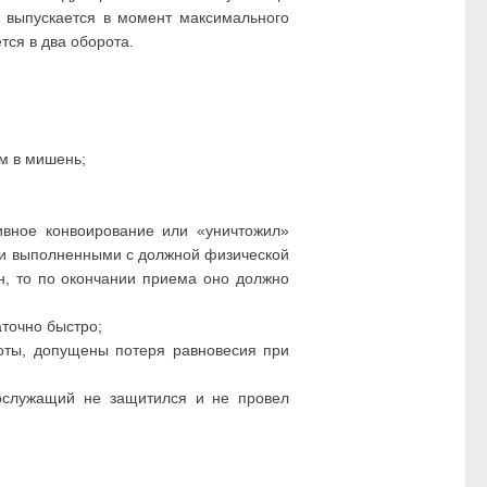
та выпускается в момент максимального
тся в два оборота.
м в мишень;
ивное конвоирование или «уничтожил»
 и выполненными с должной физической
н, то по окончании приема оно должно
аточно быстро;
оты, допущены потеря равновесия при
нослужащий не защитился и не провел