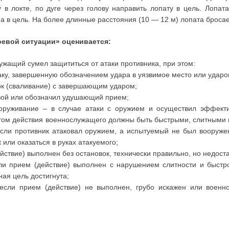
 в локте, по дуге через голову направить лопату в цель. Лопа
а в цель. На более длинные расстояния (10 — 12 м) лопата бросае
оевой ситуации» оценивается:
ужащий сумел защититься от атаки противника, при этом:
аку, завершенную обозначением удара в уязвимое место или ударо
ок (сваливание) с завершающим ударом;
вой или обозначил удушающий прием;
зоруживание – в случае атаки с оружием и осуществил эффект
этом действия военнослужащего должны быть быстрыми, слитными
если противник атаковал оружием, а испытуемый не был вооруже
 или оказаться в руках атакуемого;
йствие) выполнен без остановок, технически правильно, но недост
ли прием (действие) выполнен с нарушением слитности и быстр
ная цель достигнута;
 если прием (действие) не выполнен, грубо искажен или воен