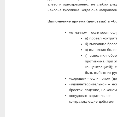
влево и одновременно, не сгибая руку
наклона туловища, когда она направлен
Выполнение приема (действия) в «б
«отлично» – если военносл
а) провел контрат
б) выполнил брос
в) выполнил боле
г) выполнил обе
противника (при 
концентрацией); 
быть выбито из рук
«хорошо» – если прием (де
«удовлетворительно» – ес
бросках, падение, но конеч
«неудовлетворительно» –
контратакующие действия.