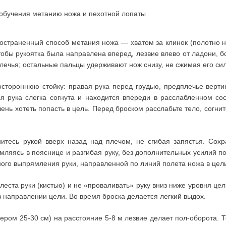
обучения метанию ножа и пехотной лопаты
остраненный способ метания ножа — хватом за клинок (полотно н
чтобы рукоятка была направлена вперед, лезвие влево от ладони, 
ечья; остальные пальцы удерживают нож снизу, не сжимая его силь
тороннюю стойку: правая рука перед грудью, предплечье вертика
ая рука слегка согнута и находится впереди в расслабленном со
чень хотеть попасть в цель. Перед броском расслабьте тело, согни
нитесь рукой вверх назад над плечом, не сгибая запястья. Сох
мляясь в пояснице и разгибая руку, без дополнительных усилий по
ного выпрямления руки, направленной по линий полета ножа в цель
еста руки (кистью) и не «проваливать» руку вниз ниже уровня це
 направлении цели. Во время броска делается легкий выдох.
ером 25-30 см) на расстояние 5-8 м лезвие делает пол-оборота. Т