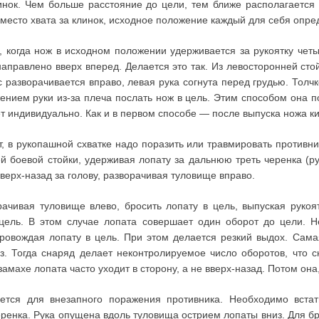
линок. Чем больше расстояние до цели, тем ближе располагается 
место хвата за клинок, исходное положение каждый для себя опре
, когда нож в исходном положении удерживается за рукоятку чет
направлено вверх вперед. Делается это так. Из левосторонней сто
с разворачивается вправо, левая рука согнута перед грудью. Толч
нием руки из-за плеча послать нож в цель. Этим способом она п
 индивидуально. Как и в первом способе — после выпуска ножа ки
, в рукопашной схватке надо поразить или травмировать противни
й боевой стойки, удерживая лопату за дальнюю треть черенка (ру
вверх-назад за голову, разворачивая туловище вправо.
ачивая туловище влево, бросить лопату в цель, выпуская рукоят
цель. В этом случае лопата совершает один оборот до цели. Н
провождая лопату в цель. При этом делается резкий выдох. Сам
з. Тогда снаряд делает неконтролируемое число оборотов, что с
махе лопата часто уходит в сторону, а не вверх-назад. Потом она,
ется для внезапного поражения противника. Необходимо встат
еренка. Рука опущена вдоль туловища острием лопаты вниз. Для бр