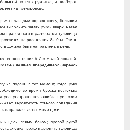
большой палец к рукоятке, и наоборот.
деляет на тренировках.
ырьмя пальцами справа снизу, большим
йки выполнить замах рукой вверх, назад
ком правой ноги и разворотом туловища
оражается на расстоянии 8-10 м. Опять
сть должна быть направлена в цель.
ка на расстоянии 5-7 м малой лопатой.
коятки) лезвием вперед-вверх (черенок
ку из ладони в тот момент, когда рука
еобходимо во время броска несколько
ая распространенная ошибка при таком
нижает вероятность точного попадания
 как правило, летит мимо цели,
ь к цели левым боком; правой рукой
оска следует резко наклонить туловище