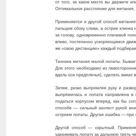
от того, за какое место вы держите к
Оптимальное расстояние для метания, 
Применяется и другой способ метания
пальцем сбоку слева, а острие клинка 
за голову, одновременно плечевой поя
влево, постепенно ускоряющимся движе
же «свою дистанцию» каждый подбирает
Техника метания малой лопаты. Бывает
Для этого необходимо из левосторонне
вдоль оси предплечья), сделать замах 
Затем, резко выпрямляя руку и развор
выпрямилась и лопата направлена в 
податься корпусом вперед, как бы со
способе — сильный захлест рукой вни
острием лопаты. Другая ошибка — при за
Другой способ — скрытный. Применя
удерживать лопату за дальнюю треть ч