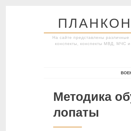
Перейти
к
ПЛАНКОН
содержимому
На сайте представлены различные 
конспекты, конспекты МВД, МЧС и 
ВОЕ
Методика об
лопаты