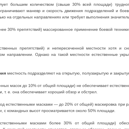
илует большим количеством (свыше 30% всей площади) трудноп
е ограничивают маневр и скорость движения подразделений и боев
ько на отдельных направлениях или требует выполнения значител
нее 30% препятствий) массированное применение боевой техники 
ственных препятствий) и непересеченной местности хотя и сн
м направлении. Однако на такой местности естественные укры
ния
местность подразделяют на открытую, полузакрытую и закрыту
нных масок до 10% от общей площади) не обеспечивает естестве
 т. е. она обеспечивает хороший обзор и обстрел.
под естественными масками — до 20% от общей) маскировка при р
и, с командных высот просматривается около 50% площади.
естественными масками более 30% от общей площади) обесп