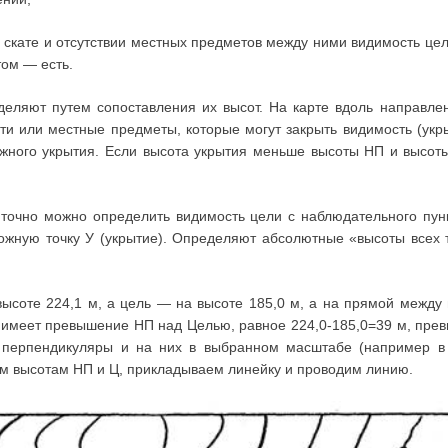
 скате и отсутствии местных предметов между ними видимость цел
том — есть.
еляют путем сопоставления их высот. На карте вдоль направлен
и или местные предметы, которые могут закрыть видимость (ук
жного укрытия. Если высота укрытия меньше высоты НП и высоты
 точно можно определить видимость цели с наблюдательного пунк
ожную точку У (укрытие). Определяют абсолютные «высоты всех 
ысоте 224,1 м, а цель — на высоте 185,0 м, а на прямой между 
а имеет превышение НП над Целью, равное 224,0-185,0=39 м, пре
м перпендикуляры и на них в выбранном масштабе (например в
м высотам НП и Ц, прикладываем линейку и проводим линию.