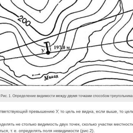
Рис. 1. Определение видимости между двумя точками способом треугольника
тветствующей превышению У, то цель не видна, если выше, то цель 
делять не столько видимость двух точек, сколько участки местност
ься, т. е. определять поля невидимости (рис.2).