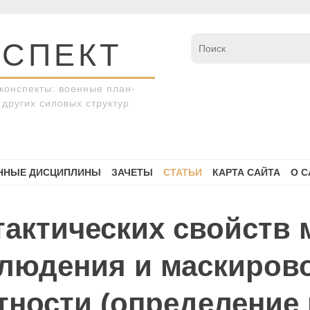
СПЕКТ
конспекты: военные план-
других силовых структур
ННЫЕ ДИСЦИПЛИНЫ
ЗАЧЕТЫ
СТАТЬИ
КАРТА САЙТА
О С
тактических свойств 
блюдения и маскиров
тности (определение