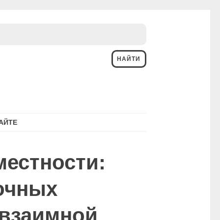
АЙТЕ
местности:
очных
 взаимной