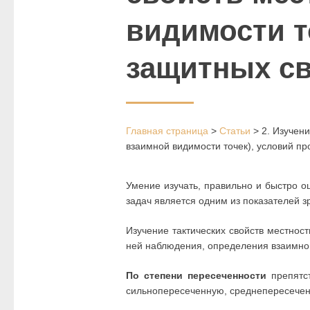
видимости т
защитных св
Главная страница
>
Статьи
>
2. Изучен
взаимной видимости точек), условий пр
Умение изучать, правильно и быстро о
задач является одним из показателей з
Изучение тактических свойств местнос
ней наблюдения, определения взаимной
По степени пересеченности
препятст
сильнопересеченную, среднепересечен