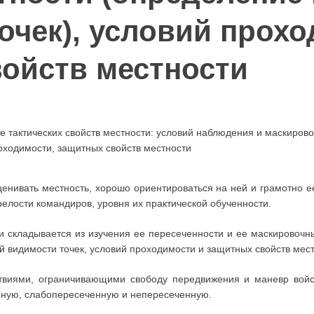
очек), условий прохо
ойств местности
ие тактических свойств местности: условий наблюдения и маскиров
оходимости, защитных свойств местности
ценивать местность, хорошо ориентироваться на ней и грамотно 
релости командиров, уровня их практической обученности.
ти складывается из изучения ее пересеченности и ее маскировочн
 видимости точек, условий проходимости и защитных свойств мест
виями, ограничивающими свободу передвижения и маневр войс
ную, слабопересеченную и непересеченную.