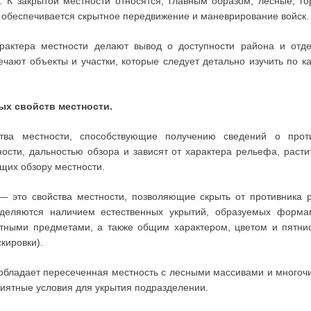
К закрытой местности относятся, главным образом, лесные, г
 обеспечивается скрытное передвижение и маневрирование войск.
рактера местности делают вывод о доступности района и отд
ечают объекты и участки, которые следует детально изучить по 
ых свойств местности.
ва местности, способствующие получению сведений о прот
сти, дальностью обзора и зависят от характера рельефа, расти
ющих обзору местности.
 это свойства местности, позволяющие скрыть от противника 
еделяются наличием естественных укрытий, образуемых форма
тными предметами, а также общим характером, цветом и пятнис
кировки).
ладает пересеченная местность с лесными массивами и многоч
риятные условия для укрытия подразделении.