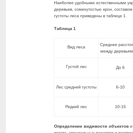
Наиболее удобными естественными укр
деревьев, сомкнутостью крон, составом
густоты леса приведены в таблице 1.
Таблица 1
Среднее рассто
Вид леса
между деревьям
Густой лес
До 6
Лес средней густоты
6-10
Редкий лес
10-15
Определение видимости объектов
и 
всегда, специальных расчетов и постро