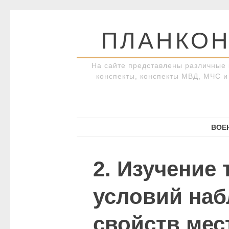
Перейти
к
ПЛАНКОН
содержимому
На сайте представлены различные 
конспекты, конспекты МВД, МЧС и 
ВОЕ
2. Изучение 
условий на
свойств мес