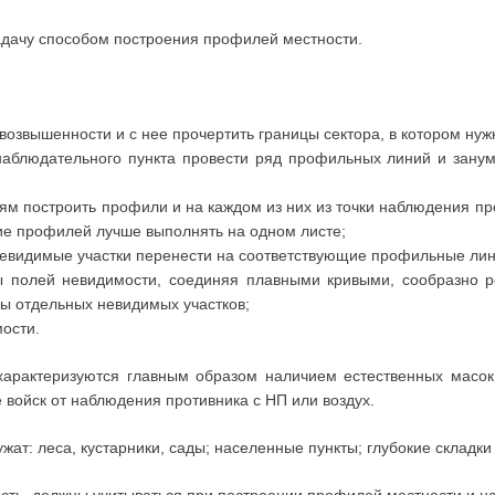
адачу способом построения профилей местности.
 возвышенности и с нее прочертить границы сектора, в котором ну
наблюдательного пункта провести ряд профильных линий и занум
м построить профили и на каждом из них из точки наблюдения пр
ие профилей лучше выполнять на одном листе;
видимые участки перенести на соответствующие профильные линии
ы полей невидимости, соединяя плавными кривыми, сообразно р
ы отдельных невидимых участков;
ости.
арактеризуются главным образом наличием естественных масок
 войск от наблюдения противника с НП или воздух.
: леса, кустарники, сады; населенные пункты; глубокие складки ре