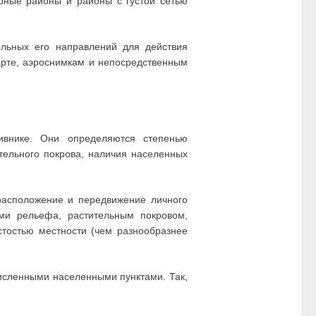
орные районы и районы с густой сетью
ельных его направлений для действия
карте, аэроснимкам и непосредственным
ивнике. Они определяются степенью
тельного покрова, наличия населенных
расположение и передвижение личного
ми рельефа, растительным покровом,
тостью местности (чем разнообразнее
исленными населенными пунктами. Так,