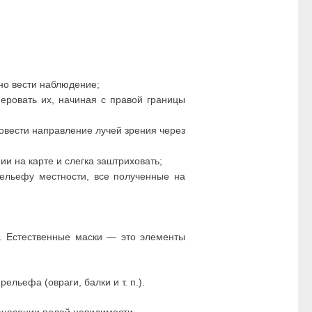
жно вести наблюдение;
еровать их, начиная с правой границы
овести направление лучей зрения через
 на карте и слегка заштриховать;
ельефу местности, все полученные на
. Естественные маски — это элементы
льефа (овраги, балки и т. п.).