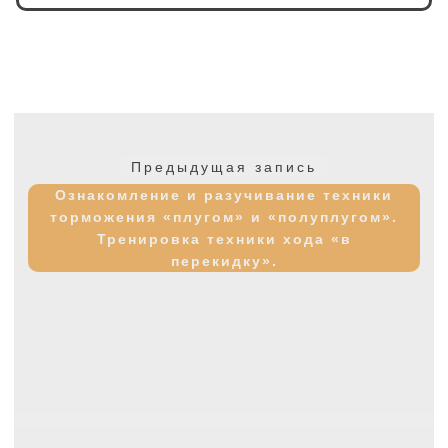
Навигация
по
Предыдущая
Предыдущая запись
записям
запись:
Ознакомление и разучивание техники
торможения «плугом» и «полуплугом».
Тренировка техники хода «в
перекидку».